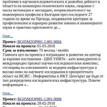
проблеми в научноизследователската и развойна дейност в
областта на инженерно-техническите науки, свързани с
ниска мотивация и заплащане, непривлекателност на
инженерната професия в България през последните 27
години по време на Прехода, неадекватни критерии за
професионално и кариерно развитие именно в инженерните
науки и практико-приложните де...
Още...
Проект:
BG05M2OP001-1.001-0004
Начало на проекта:
01-03-2018
Срок за изпълнение:
70 месеца / months
Главната цел на проекта е изграждане и развитие на център
за върхови постижения - ЦВП УНИТе - като конкурентен и
международно признат научно-изследователски комплекс,
отговарящ на изискванията за модерна инфраструктура и
високо ниво на научните изследвания в приоритетната
област на ИСИС - Информатика и ИКТ. Центърът ще бъде от
тип разпределена изследователска инфраструктура. Повече
информация з...
Още...
Проект:
BG05M2OP001-1.001-0008
Начало на проекта:
28-02-2018