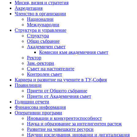
Мисия, визия и стратегия
Акредитация
Членство в организации
Национални
Международни
Структура и управление
Структура
Общо събрание
Академичен съвет
Комисии към академичния съвет
Ректор
Зам.-ректори
Съвет на настоятелите
Контролен съвет
Кариера и развитие на учените в ТУ-София
Правилници
Приети от Общото събрание
Приети от Академичния съвет
Годишни отчети
Финансова информация
Оперативни програми
Иновации и конкурентоспособност
Наука и образование за интелигентен растеж
Развитие на човешките ресурси
Научни изследвания, иновации и дигитализация