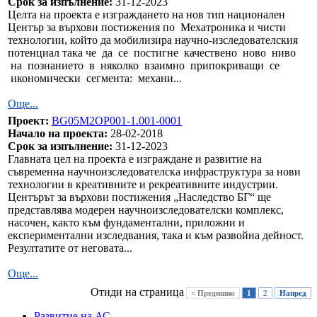
Срок за изпълнение:
31-12-2023
Целта на проекта е изграждането на нов тип национален
Център за върхови постижения по Мехатроника и чисти
технологии, който да мобилизира научно‐изследователския
потенциал така че да се постигне качествено ново ниво
на познанието в няколко взаимно припокриващи се
икономически сегмента: механи...
Още...
Проект:
BG05M2OP001-1.001-0001
Начало на проекта:
28-02-2018
Срок за изпълнение:
31-12-2023
Главната цел на проекта е изграждане и развитие на
съвременна научноизследователска инфраструктура за нови
технологии в креативните и рекреативните индустрии.
Центърът за върхови постижения „Наследство БГ“ ще
представлява модерен научноизследователски комплекс,
насочен, както към фундаментални, приложни и
експериментални изследвания, така и към развойна дейност.
Резултатите от неговата...
Още...
Отиди на страница
< Предишно
1
2
Напред
Развитие на АС