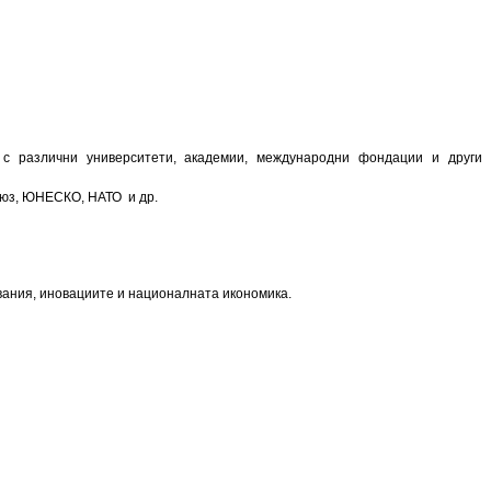
 с различни университети, академии, международни фондации и други
съюз, ЮНЕСКО, НАТО и др.
вания, иновациите и националната икономика.