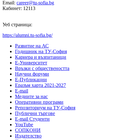
Email:
career@tu-sofia.bg
Кабинет: 12113
Уеб страница:
https://alumni.tu-sofia.bg/
Развитие на АС
Годишник на ТУ-София
Кариера и възпитаници
Е-Университет
Връзки с обществеността
Научни форуми
Е-Публикации
Еразъм харта 2021-2027
E-mail
Медиите за нас
Оперативни програми
Репозиториум на ТУ-София
Публични търгове
Е-mail Студенти
YouTube
СОПКОНИ
Издателство