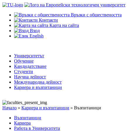
Връзки с обществеността
Контакти
Карта на сайта
Вход
English
Университетът
Обучение
Кандидатстване
Студенти
Научна дейност
Международна дейност
Кариера и възпитаници
Начало
»
Кариера и възпитаници
»
Възпитаници
Възпитаници
Кариера
Работа в Университета