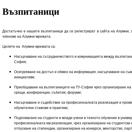
Възпитаници
Достатъчно е нашите възпитаници да се регистрират в сайта на Алумни, 
членове на Алумни мрежата.
Целите на Алумни мрежата са:
Насърчаване на сътрудничеството и комуникацията между възпитан
София;
Осигуряване на достъп и обмен на информация, насърчаване на съ
инициативи;
Приобщаване на възпитаниците на ТУ-София чрез организиране на
срещи, конференции, събития, форуми;
Насърчаване и съдействие за професионалната реализация и пров
обучителни стажове и практики;
Подпомагане на студенти и млади учени в тяхното обучение в униве
професионалната им реализация, чрез организиране на студентски 
отпускане на стипендии, организиране на конкурси, менторство, пар