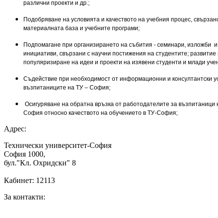
различни проекти и др.;
Подобряване на условията и качеството на учебния процес, свързан
материалната база и учебните програми;
Подпомагане при организирането на събития - семинари, изложби и
инициативи, свързани с научни постижения на студентите; развитие 
популяризиране на идеи и проекти на изявени студенти и млади уче
Съдействие при необходимост от информационни и консултантски ус
възпитаниците на ТУ – София;
Осигуряване на обратна връзка от работодателите за възпитаници 
София относно качеството на обучението в ТУ-София;
Адрес:
Технически университет-София
София 1000,
бул."Кл. Охридски" 8
Кабинет: 12113
За контакти: