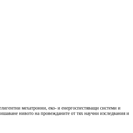
телигентни мехатронни, eко- и енергоспестяващи системи и
ишаване нивото на провежданите от тях научни изследвания и