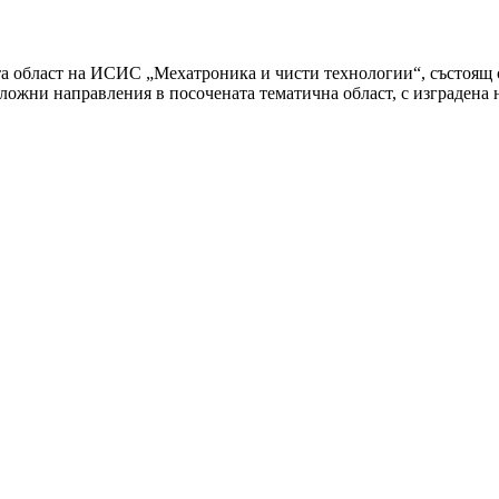
та област на ИСИС „Мехатроника и чисти технологии“, състоящ 
ложни направления в посочената тематична област, с изградена 