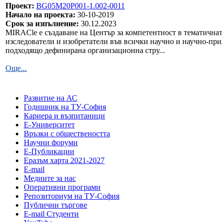
Проект:
BG05M20P001-1.002-0011
Начало на проекта:
30-10-2019
Срок за изпълнение:
30.12.2023
MIRACle е създаване на Център за компетентност в тематична
изследователи и изобретатели във всички научно и научно-при
подходящо дефинирана организационна стру...
Още...
Развитие на АС
Годишник на ТУ-София
Кариера и възпитаници
Е-Университет
Връзки с обществеността
Научни форуми
Е-Публикации
Еразъм харта 2021-2027
E-mail
Медиите за нас
Оперативни програми
Репозиториум на ТУ-София
Публични търгове
Е-mail Студенти