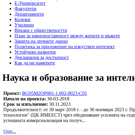
Е-Университет
Факултети
Департаменти
Колежи
Училища
Връзки с обществеността
План за равнопоставеност между жените и мъжете
Защита на личните данни
Политика за приложение на изкуствен интелект
Устойчиво развитие
Декларация за достъпност
Как да ни намерите
Наука и образование за интел
Проект:
BG05M2OP001-1.002-0023-С01
Начало на проекта:
30-03-2018
Срок за изпълнение:
30.11.2023
Продължителност: от 30 март 2018 г. - до 30 ноември 2023 г.
технологии" (ЦК ИМЕЕСТ) чрез обединяване усилията на седе
успешната комерсиализация на получ...
Още...