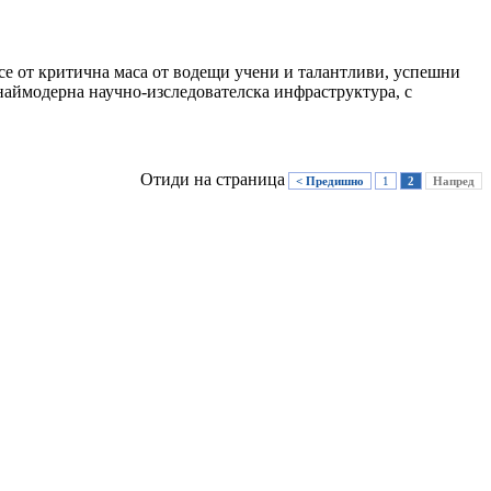
се от критична маса от водещи учени и талантливи, успешни
наймодерна научно-изследователска инфраструктура, с
Отиди на страница
< Предишно
1
2
Напред