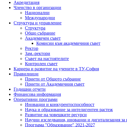
Акредитация
Членство в организации
Национални
Международни
Структура и управление
Структура
Общо събрание
Академичен съвет
Комисии към академичния съвет
Ректор
Зам.-ректори
Съвет на настоятелите
Контролен съвет
Кариера и развитие на учените в ТУ-София
Правилници
Приети от Общото събрание
Приети от Академичния съвет
Годишни отчети
Финансова информация
Оперативни програми
Иновации и конкурентоспособност
Наука и образование за интелигентен растеж
Развитие на човешките ресурси
Научни изследвания, иновации и дигитализация за
Програма "Образование" 2021-2027