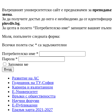
Вътрешният университетски сайт е предназначен за
преподава
звена
.
За да получите достъп до него е необходимо да се идентифици
plovdiv.bg
.
За целта в полето “Потребителско име“ запишете вашият пълен e
Моля, попълнете следната форма:
Всички полета със
*
са задължителни
Потребителско име
*
Парола
*
Запомни ме
Развитие на АС
Годишник на ТУ-София
Кариера и възпитаници
Е-Университет
Връзки с обществеността
Научни форуми
Е-Публикации
Еразъм харта 2021-2027