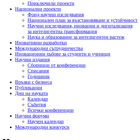
Приключили проекти
Национални проекти
Фонд научни изследвания
Национален план за възстановяване и устойчивост
Научни изследвания, иновации и дигитализация
за интелигентна трансформация
Наука и образование за интелигентен растеж
Иновативни разработки
Международни сътрудничества
Иновационни хъбове за студенти и ученици
Научни издания
Сборници от конференции
Списания
Годишник
Връзки с бизнеса
Публикации
Дни на науката
Календар
Събития
Всички конференции
Научни форуми
Научен календар
Международни конкурси