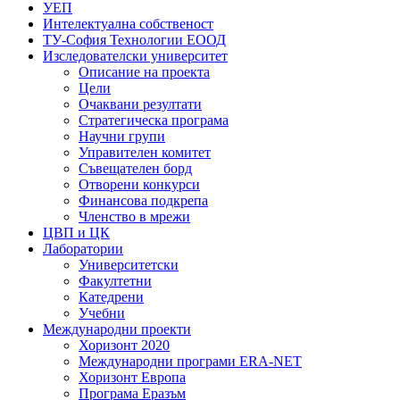
УЕП
Интелектуална собственост
ТУ-София Технологии ЕООД
Изследователски университет
Описание на проекта
Цели
Очаквани резултати
Стратегическа програма
Научни групи
Управителен комитет
Съвещателен борд
Отворени конкурси
Финансова подкрепа
Членство в мрежи
ЦВП и ЦК
Лаборатории
Университетски
Факултетни
Катедрени
Учебни
Международни проекти
Хоризонт 2020
Международни програми ERA-NET
Хоризонт Европа
Програма Еразъм