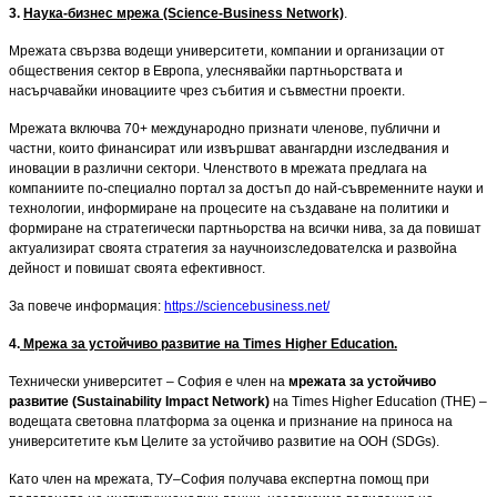
3.
Наука-бизнес мрежа (Science-Business Network)
.
Мрежата свързва водещи университети, компании и организации от
обществения сектор в Европа, улеснявайки партньорствата и
насърчавайки иновациите чрез събития и съвместни проекти.
Мрежата включва 70+ международно признати членове, публични и
частни, които финансират или извършват авангардни изследвания и
иновации в различни сектори. Членството в мрежата предлага на
компаниите по-специално портал за достъп до най-съвременните науки и
технологии, информиране на процесите на създаване на политики и
формиране на стратегически партньорства на всички нива, за да повишат
актуализират своята стратегия за научноизследователска и развойна
дейност и повишат своята ефективност.
За повече информация:
https://sciencebusiness.net/
4.
Мрежа за устойчиво развитие на Times Higher Education.
Технически университет – София e член на
мрежата за устойчиво
развитие (
Sustainability
Impact
Network)
на Times Higher Education (THE) –
водещата световна платформа за оценка и признание на приноса на
университетите към Целите за устойчиво развитие на ООН (SDGs).
Като член на мрежата, ТУ–София получава експертна помощ при