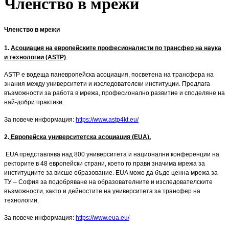
Членство в мрежи
Членство в мрежи
1.
Асоциация на европейските професионалисти по трансфер на наука
и технологии (ASTP)
.
ASTP е водеща паневропейска асоциация, посветена на трансфера на
знания между университети и изследователски институции. Предлага
възможности за работа в мрежа, професионално развитие и споделяне на
най-добри практики.
За повече информация:
https://www.astp4kt.eu/
2.
Европейска университетска асоциация (EUA).
EUA представлява над 800 университета и национални конференции на
ректорите в 48 европейски страни, което го прави значима мрежа за
институциите за висше образование. EUA може да бъде ценна мрежа за
ТУ – София за подобряване на образователните и изследователските
възможности, както и дейностите на университета за трансфер на
технологии.
За повече информация:
https://www.eua.eu/