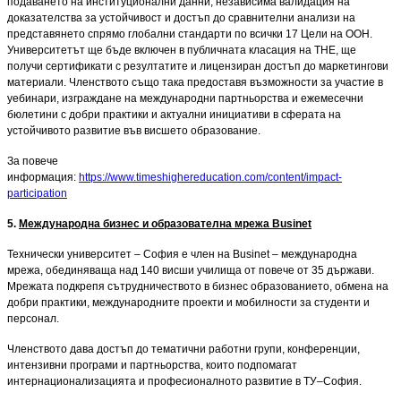
подаването на институционални данни, независима валидация на
доказателства за устойчивост и достъп до сравнителни анализи на
представянето спрямо глобални стандарти по всички 17 Цели на ООН.
Университетът ще бъде включен в публичната класация на THE, ще
получи сертификати с резултатите и лицензиран достъп до маркетингови
материали. Членството също така предоставя възможности за участие в
уебинари, изграждане на международни партньорства и ежемесечни
бюлетини с добри практики и актуални инициативи в сферата на
устойчивото развитие във висшето образование.
За повече
информация:
https://www.timeshighereducation.com/content/impact-
participation
5.
Международна бизнес и образователна мрежа Businet
Технически университет – София е член на Businet – международна
мрежа, обединяваща над 140 висши училища от повече от 35 държави.
Мрежата подкрепя сътрудничеството в бизнес образованието, обмена на
добри практики, международните проекти и мобилности за студенти и
персонал.
Членството дава достъп до тематични работни групи, конференции,
интензивни програми и партньорства, които подпомагат
интернационализацията и професионалното развитие в ТУ–София.