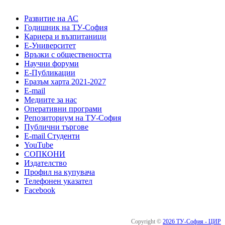
Развитие на АС
Годишник на ТУ-София
Кариера и възпитаници
Е-Университет
Връзки с обществеността
Научни форуми
Е-Публикации
Еразъм харта 2021-2027
E-mail
Медиите за нас
Оперативни програми
Репозиториум на ТУ-София
Публични търгове
Е-mail Студенти
YouTube
СОПКОНИ
Издателство
Профил на купувача
Телефонен указател
Facebook
Copyright ©
2026 ТУ-София - ЦИР