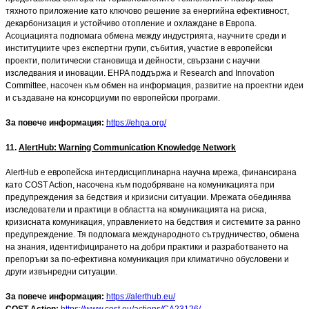
тяхното приложение като ключово решение за енергийна ефективност,
декарбонизация и устойчиво отопление и охлаждане в Европа.
Асоциацията подпомага обмена между индустрията, научните среди и
институциите чрез експертни групи, събития, участие в европейски
проекти, политически становища и дейности, свързани с научни
изследвания и иновации. EHPA поддържа и Research and Innovation
Committee, насочен към обмен на информация, развитие на проектни идеи
и създаване на консорциуми по европейски програми.
За повече информация:
https://ehpa.org/
11
.
AlertHub: Warning Communication Knowledge Network
AlertHub е европейска интердисциплинарна научна мрежа, финансирана
като COST Action, насочена към подобряване на комуникацията при
предупреждения за бедствия и кризисни ситуации. Мрежата обединява
изследователи и практици в областта на комуникацията на риска,
кризисната комуникация, управлението на бедствия и системите за ранно
предупреждение. Тя подпомага международното сътрудничество, обмена
на знания, идентифицирането на добри практики и разработването на
препоръки за по-ефективна комуникация при климатично обусловени и
други извънредни ситуации.
За повече информация:
https://alerthub.eu/
COST Action:
https://www.cost.eu/actions/CA23126/