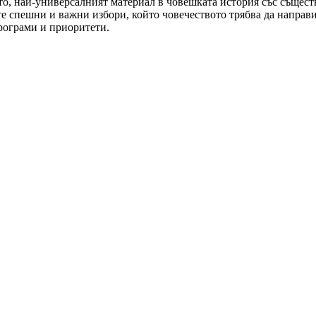
о, най-универсалният материал в човешката история със съществ
е спешни и важни избори, който човечеството трябва да направ
рограми и приоритети.