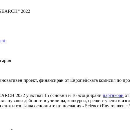
 SEARCH“ 2022
nt
лгария
новативен проект, финансиран от Европейската комисия по про
SEARCH 2022 участват 15 основни и 16 асоциирани
партньори
от 
 вълнуващи дейности в училища, конкурси, срещи с учени в изсл
език и означава основните ни послания - Science+Environment+Ar