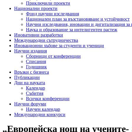
Приключили проекти
Национални проекти
Фонд научни изследвания
Национален план за възстановяване и устойчивост
Научни изследвания, иновации и дигитализация за
Наука и образование за интелигентен растеж
Иновативни разработки
Международни сътрудничества
Иновационни хъбове за студенти и ученици
Научни издания
Сборници от конференции
Списания
Годишник
Връзки с бизнеса
Публикации
Дни на науката
Календар
Събития
Всички конференции
Научни форуми
Научен календар
Международни конкурси
„Европейска нощ на учените