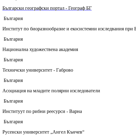
Български географски портал - Географ БГ
България
Институт по биоразнообразие и екосистемни изследвания при
България
Национална художествена академия
България
Техничски университет - Габрово
България
Асоциация на младите полярни изследователи
България
Институут по рибни реесурси - Варна
България
Русенски университет „Ангел Кънчев“