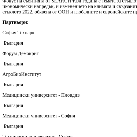
Фокус на събитията от SEARCH тази година е темата за стъклот
икономически напредък, и изменението на климата и свързанит
стъклото 2022, обявена от ООН и глобалните и европейските п
Партньори:
София Техпарк
България
Форум Демокрит
България
АгроБиоИнститут
България
Медицински университет - Пловдив
България
Медицински университет - София
България
Технически университет - София