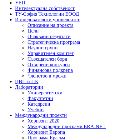
УЕП
Интелектуална собственост
ТУ-София Технологии ЕООД
Изследователски университет
Описание на проекта
Цели
Очаквани резултати
Стратегическа програма
Научни групи
Управителен комитет
Съвещателен борд
Отворени конкурси
Финансова подкрепа
Членство в мрежи
ЦВП и ЦК
Лаборатории
Университетски
Факултетни
Катедрени
Учебни
Международни проекти
Хоризонт 2020
Международни програми ERA-NET
Хоризонт Европа
Програма Еразъм