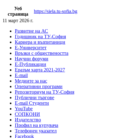
Уеб
https://siela.tu-sofia.bg
страница
11 март 2026 г.
Развитие на АС
Годишник на ТУ-София
Кариера и възпитаници
Е-Университет
Връзки с обществеността
Научни форуми
Е-Публикации
Еразъм харта 2021-2027
E-mail
Медиите за нас
Оперативни програми
Репозиториум на ТУ-София
Публични търгове
Е-mail Студенти
YouTube
СОПКОНИ
Издателство
Профил на купувача
Телефонен указател
Facebook