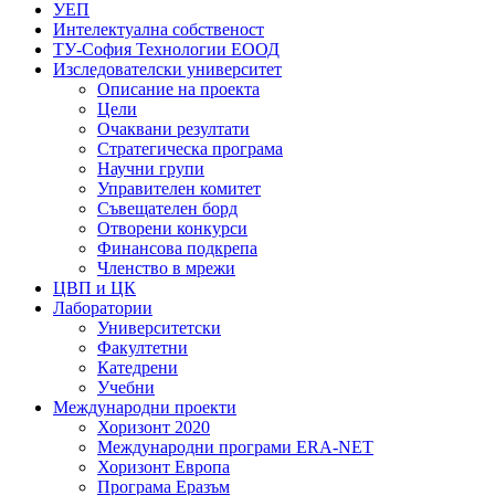
УЕП
Интелектуална собственост
ТУ-София Технологии ЕООД
Изследователски университет
Описание на проекта
Цели
Очаквани резултати
Стратегическа програма
Научни групи
Управителен комитет
Съвещателен борд
Отворени конкурси
Финансова подкрепа
Членство в мрежи
ЦВП и ЦК
Лаборатории
Университетски
Факултетни
Катедрени
Учебни
Международни проекти
Хоризонт 2020
Международни програми ERA-NET
Хоризонт Европа
Програма Еразъм