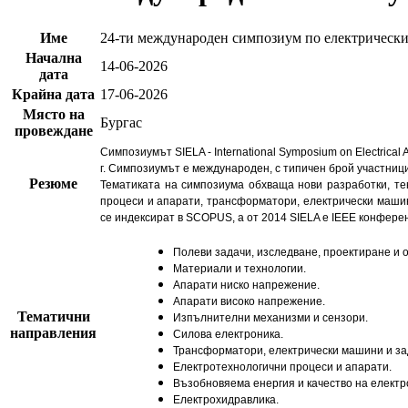
Име
24-ти международен симпозиум по електрически
Начална
14-06-2026
дата
Крайна дата
17-06-2026
Място на
Бургас
провеждане
Симпозиумът SIELA - International Symposium on Electrica
г. Симпозиумът е международен, с типичен брой участници
Резюме
Тематиката на симпозиума обхваща нови разработки, те
процеси и апарати, трансформатори, електрически машин
се индексират в SCOPUS, а от 2014 SIELA е IEEE конферен
Полеви задачи, изследване, проектиране и 
Материали и технологии.
Апарати ниско напрежение.
Апарати високо напрежение.
Тематични
Изпълнителни механизми и сензори.
направления
Силова електроника.
Трансформатори, електрически машини и за
Електротехнологични процеси и апарати.
Възобновяема енергия и качество на електр
Електрохидравлика.