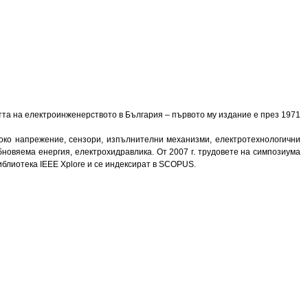
астта на електроинженерството в България – първото му издание е през 1971
соко напрежение, сензори, изпълнителни механизми, електротехнологични
новяема енергия, електрохидравлика. От 2007 г. трудовете на симпозиума
иблиотека IEEE Xplore и се индексират в SCOPUS.