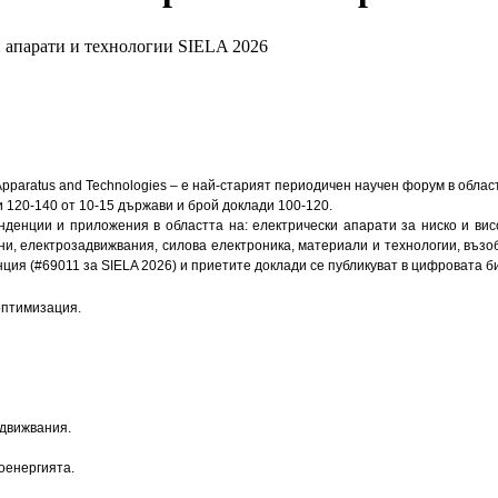
 апарати и технологии SIELA 2026
l Apparatus and Technologies – е най-старият периодичен научен форум в обл
 120-140 от 10-15 държави и брой доклади 100-120.
нденции и приложения в областта на: електрически апарати за ниско и ви
и, електрозадвижвания, силова електроника, материали и технологии, възоб
ция (#69011 за SIELA 2026) и приетите доклади се публикуват в цифровата б
оптимизация.
движвания.
оенергията.