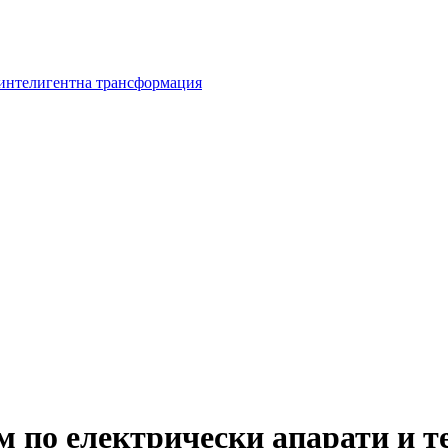
 интелигентна трансформация
м по електрически апарати и т