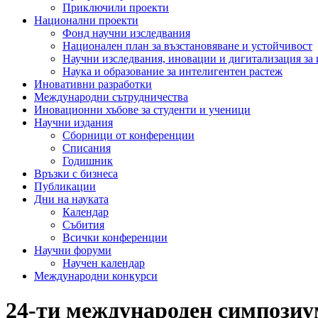
Приключили проекти
Национални проекти
Фонд научни изследвания
Национален план за възстановяване и устойчивост
Научни изследвания, иновации и дигитализация за
Наука и образование за интелигентен растеж
Иновативни разработки
Международни сътрудничества
Иновационни хъбове за студенти и ученици
Научни издания
Сборници от конференции
Списания
Годишник
Връзки с бизнеса
Публикации
Дни на науката
Календар
Събития
Всички конференции
Научни форуми
Научен календар
Международни конкурси
24-ти международен симпозиу