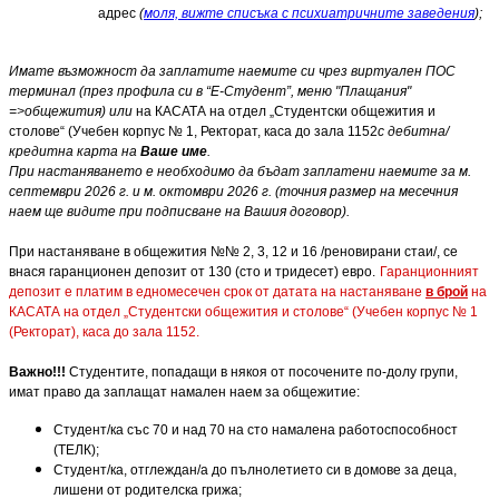
адрес
(
моля, вижте списъка с психиатричните заведения
);
Имате възможност да заплатите
наемите си
чрез виртуален ПОС
терминал (през профила си в
“Е-Студент”
,
меню "Плащания"
=>общежития) или
на КАСАТА на отдел „Студентски общежития и
столове“ (Учебен корпус № 1, Ректорат, каса до зала 1152
с дебитна/
кредитна карта на
Ваше име
.
При настаняването е необходимо да бъдат заплатени наемите за м.
септември 2026 г. и м. октомври 2026 г. (точния размер на месечния
наем ще видите при подписване на Вашия договор).
При настаняване в общежития №№ 2, 3, 12 и 16 /реновирани стаи/, се
внася гаранционен депозит от 130 (сто и тридесет) евро.
Гаранционният
депозит е платим в едномесечен срок от датата на настаняване
в брой
на
КАСАТА на отдел „Студентски общежития и столове“ (Учебен корпус № 1
(Ректорат), каса до зала 1152.
Важно!!!
Студентите, попадащи в някоя от посочените по-долу групи,
имат право да заплащат намален наем за общежитие:
Студент/ка със 70 и над 70 на сто намалена работоспособност
(ТЕЛК);
Студент/ка, отглеждан/а до пълнолетието си в домове за деца,
лишени от родителска грижа;