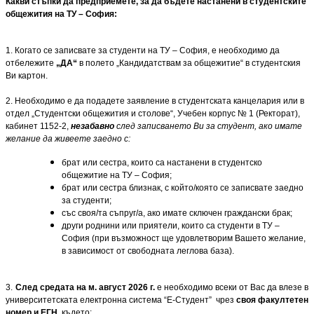
Какви стъпки да предприемете, за да бъдете настанени в студентските
общежития на ТУ – София:
1. Когато се записвате за студенти на ТУ – София, е необходимо да
отбележите
„ДА“
в полето „Кандидатствам за общежитие“ в студентския
Ви картон.
2. Необходимо e да подадете заявление в студентската канцелария или в
отдел „Студентски общежития и столове“, Учебен корпус № 1 (Ректорат),
кабинет 1152-2,
незабавно
след записването Ви за студент, ако имате
желание да живеете заедно с:
брат или сестра, които са настанени в студентско
общежитие на ТУ – София;
брат или сестра близнак, с който/която се записвате заедно
за студенти;
със своя/та съпруг/а, ако имате сключен граждански брак;
други роднини или приятели, които са студенти в ТУ –
София (при възможност ще удовлетворим Вашето желание,
в зависимост от свободната леглова база).
3.
След средата на м. август 2026 г.
е необходимо всеки от Вас да влезе в
университетската електронна система “Е-Студент”
чрез
своя факултетен
номер и ЕГН
, където: