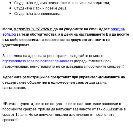
Студент/ка с двама неизвестни или починали родители;
Студентка с три и повече деца;
Студент/ка военноинвалид.
Моля,
в срок до 31.07.2026 г.
да ни уведомите на
email
адрес
sos
@
tu
-
sofia
.
bg
за тези обстоятелства, а в деня на настаняването Ви да носите
със себе си оригинал и ксерокопие на документите, които ги
удостоверяват.
За промяна на адресната регистрация, следвайте стъпките:
https://address.sofia.bg/bg#change-address
(поради големия брой
първокурсници, регистрацията не се извършва в посочените срокове!!!).
Адресните регистрации се представят при управител-домакините на
студентските общежития в едномесечен срок от датата на
настаняване.
!!!Всички студенти, които не получат своите настанителни заповеди в
посочените срокове, трябва да напуснат заеманото от тях общежитие в
срок от 15 дни. Не се допускат никакви изключения от посочените
срокове!!!