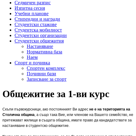
Седмичен разпис
Изпитна сесия
Учебни планове
Стипендии и награди
Студентски стажове
Студентска мобилност
Студентски организации
Студентски общежития
Настаняване
Нормативна база
Наем
Спорт и почивка
Спортен комплекс
Почивни бази
Записване за спорт
Общежитие за 1-ви курс
Скъпи първокурсници, ако постоянният Ви адрес
не е на територията на
Столична община
, а също така Вие, или членове на Вашето семейство, не
притежават жилище в същата община, имате право да кандидатствате за
настаняване в студентско общежитие.