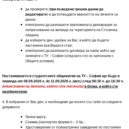
да проверите (
при въведени грешни данни да
редактирате
) и да потвърдите верността на личните си
данни;
електронно да разпишете приложената декларация за
непритежание на жилище на територията на Столична
община;
да изберете ден, удобен за Вас, в който да бъдете
настанени във Вашата стая;
електронно да разпишете договора за наем, който ще
сключите с ТУ – София (след като сте се запознали с
Общите условия).
Настаняването в студентските общежития на ТУ – София ще бъде в
периода
от 08.09.2026 г. до 11.09.2026 г. (вкл.)
след 08:30 ч. до 16:30 ч.
(единствено на датата, която сте посочили)
в блока, в който сте
разпределени
.
4. В избрания от Вас ден, е необходимо да носите със себе си следните
документи:
Лична карта;
Снимка (паспортен формат) – 2 бр.;
Удостоверение от психиатрично заведение по постоянен