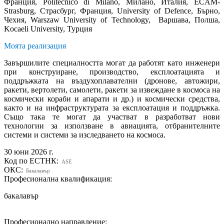
Франция, Politecnico di Milano, Милано, Италия, ECAM-
Strasburg, Страсбург, Франция, University of Defence, Бърно,
Чехия, Warszaw University of Technology, Варшава, Полша,
Koсaeli University, Турция
Моята реализация
Завършилите специалността могат да работят като инженери
при конструиране, производство, експлоатацията и
поддръжката на въздухоплавателни (дронове, автожири,
ракети, вертолети, самолети, ракети за извеждане в космоса на
космически кораби и апарати и др.) и космически средства,
както и на инфраструктурата за експлоатация и поддръжка.
Също така те могат да участват в разработват нови
технологии за използване в авиацията, отбранителните
системи и системи за изследването на космоса.
30 юни 2026 г.
Код по ЕСТНК:
ASE
ОКС:
Бакалавър
Професионална квалификация:
бакалавър
Професионално направление: