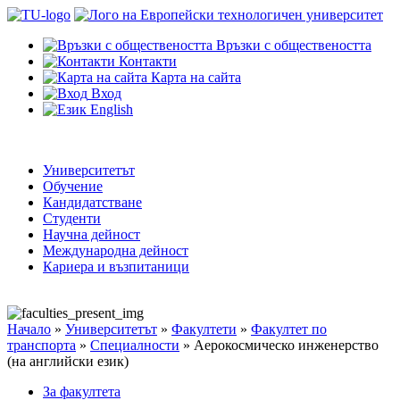
Връзки с обществеността
Контакти
Карта на сайта
Вход
English
Университетът
Обучение
Кандидатстване
Студенти
Научна дейност
Международна дейност
Кариера и възпитаници
Начало
»
Университетът
»
Факултети
»
Факултет по
транспорта
»
Специалности
»
Аерокосмическо инженерство
(на английски език)
За факултета