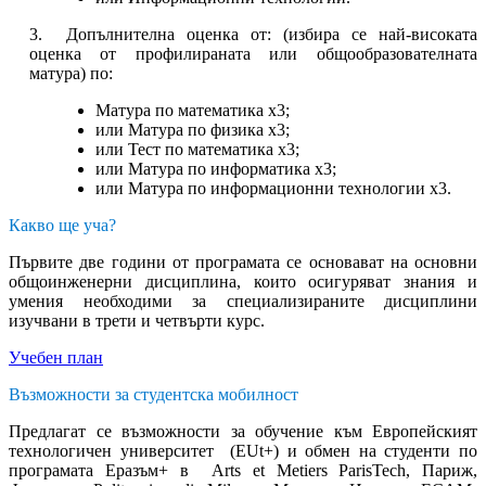
3. Допълнителна оценка от: (избира се най-високата
оценка от профилираната или общообразователната
матура) по:
Матура по математика x3;
или Матура по физика x3;
или Тест по математика x3;
или Матура по информатика x3;
или Матура по информационни технологии x3.
Какво ще уча?
Първите две години от програмата се основават на основни
общоинженерни дисциплина, които осигуряват знания и
умения необходими за специализираните дисциплини
изучвани в трети и четвърти курс.
Учебен план
Възможности за студентска мобилност
Предлагат се възможности за обучение към Европейският
технологичен университет (EUt+) и обмен на студенти по
програмата Еразъм+ в Arts et Metiers ParisTech, Париж,