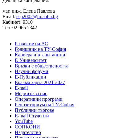
Деканска канцелария:
маг. инж. Елена Павлова
Email:
esp2002@tu-sofia.bg
Кабинет: 9310
Тел.:02 965 2342
Развитие на АС
Годишник на ТУ-София
Кариера и възпитаници
Е-Университет
Връзки с обществеността
Научни форуми
Е-Публикации
Еразъм харта 2021-2027
E-mail
Медиите за нас
Оперативни програми
Репозиториум на ТУ-София
Публични търгове
Е-mail Студенти
YouTube
СОПКОНИ
Издателство
Профил на купувача