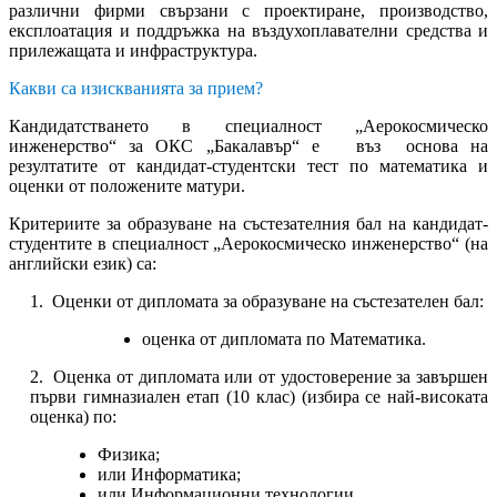
различни фирми свързани с проектиране, производство,
експлоатация и поддръжка на въздухоплавателни средства и
прилежащата и инфраструктура.
Какви са изискванията за прием?
Кандидатстването в специалност „Аерокосмическо
инженерство“ за ОКС „Бакалавър“ е въз основа на
резултатите от кандидат-студентски тест по математика и
оценки от положените матури.
Критериите за образуване на състезателния бал на кандидат-
студентите в специалност „Аерокосмическо инженерство“ (на
английски език) са:
1. Оценки от дипломата за образуване на състезателен бал:
оценка от дипломата по Математика.
2. Оценка от дипломата или от удостоверение за завършен
първи гимназиален етап (10 клас) (избира се най-високата
оценка) по:
Физика;
или Информатика;
или Информационни технологии.