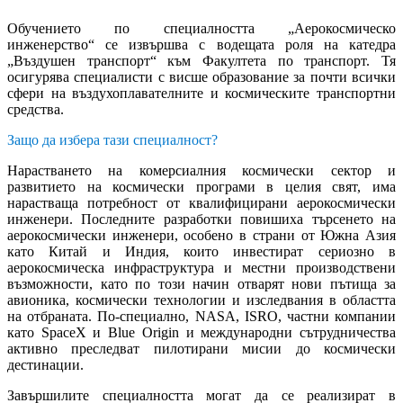
Обучението по специалността „Аерокосмическо
инженерство“ се извършва с водещата роля на катедра
„Въздушен транспорт“ към Факултета по транспорт. Тя
осигурява специалисти с висше образование за почти всички
сфери на въздухоплавателните и космическите транспортни
средства.
Защо да избера тази специалност?
Нарастването на комерсиалния космически сектор и
развитието на космически програми в целия свят, има
нарастваща потребност от квалифицирани аерокосмически
инженери. Последните разработки повишиха търсенето на
аерокосмически инженери, особено в страни от Южна Азия
като Китай и Индия, които инвестират сериозно в
аерокосмическа инфраструктура и местни производствени
възможности, като по този начин отварят нови пътища за
авионика, космически технологии и изследвания в областта
на отбраната. По-специално, NASA, ISRO, частни компании
като SpaceX и Blue Origin и международни сътрудничества
активно преследват пилотирани мисии до космически
дестинации.
Завършилите специалността могат да се реализират в