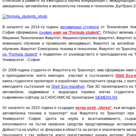
отбелязан в рамките на ежегодната научна конференция с международно
авиационна, автомобилна и железопътна техника и технологии „БулТранс-2
В началото на 2014-та година
мотивирани студенти
от Техническия Уни
София сформираха
първия
екип
на
“Formula student”
.
Отборът включва с
Машинно-Технологичен Факултет, Машиностроителен факултет, Факултет з
инженерно обучение и промишлен мениджмънт, Факултет за английско
обучение, Факултет Електронна техника и технологии, Факултет по Транспо
на “Formula student”
е подкрепен от ръководството и преподаватели на Т
Университет - София.
От 2008 година студенти от Факултета по Транспорт, има сформиран екип 
и преподаватели, които ежегодно участват в състезанието
Shell Eco-
екипа студентите проектират и изработват транспортните средства, с които
ежегодните състезания на
Shell Eco-marathon
. При 3D проектирането на 
автомобили, задвижвани с водородна горивна клетка студентите
съвременен софтуер за CAD/CAM/CAE проектиране
SIEMENS NX
.
От началото на 2023 година е създаден
ретро клуб „Ортер”,
към катедра
автомобилна техника и транспорт“ към Факултета по Транспорт при 
Университет София. Целта на клуба е възстановяването, съхра
използването на пътни превозни средства представляващи историческ
Дейността на клубът се фокусира в областта на ретро и класическите авто
свързаните с тях дейности, които представляват научен интерес. Ръко