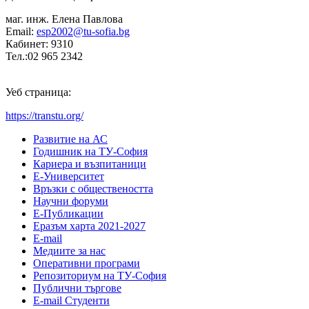
маг. инж. Елена Павлова
Email:
esp2002@tu-sofia.bg
Кабинет: 9310
Тел.:02 965 2342
Уеб страница:
https://transtu.org/
Развитие на АС
Годишник на ТУ-София
Кариера и възпитаници
Е-Университет
Връзки с обществеността
Научни форуми
Е-Публикации
Еразъм харта 2021-2027
E-mail
Медиите за нас
Оперативни програми
Репозиториум на ТУ-София
Публични търгове
Е-mail Студенти