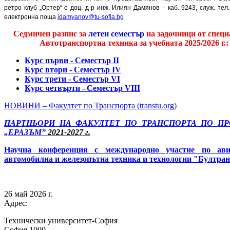
ретро клуб „Ортер“ е доц. д-р инж. Илиян Дамянов – каб. 9243, служ. тел.
електронна поща
idamyanov@tu-sofia.bg
Седмичен разпис за
летен семестър
на задочници от специ
Автотранспортна техника за учебната 2025/2026 г.:
Курс първи - Семестър II
Курс втори - Семестър IV
Курс трети - Семестър VI
Курс четвърти - Семестър VIII
НОВИНИ – Факултет по Транспорта (transtu.org)
ПАРТНЬОРИ НА ФАКУЛТЕТ ПО ТРАНСПОРТА ПО П
„ЕРАЗЪМ”
2021-2027 г.
Научна конференция с международно участие по
ави
автомобилна и железопътна техника и технологии
"Бултран
26 май 2026 г.
Адрес:
Технически университет-София
София 1000,