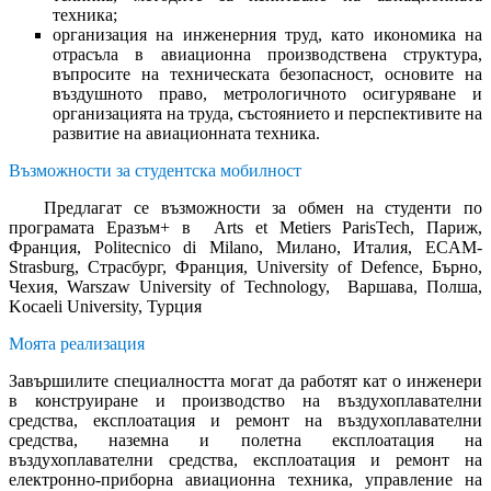
техника;
организация на инженерния труд, като икономика на
отрасъла в авиационна производствена структура,
въпросите на техническата безопасност, основите на
въздушното право, метрологичното осигуряване и
организацията на труда, състоянието и перспективите на
развитие на авиационната техника.
Възможности за студентска мобилност
Предлагат се възможности за обмен на студенти по
програмата Еразъм+ в Arts et Metiers ParisTech, Париж,
Франция, Politecnico di Milano, Милано, Италия, ECAM-
Strasburg, Страсбург, Франция, University of Defence, Бърно,
Чехия, Warszaw University of Technology, Варшава, Полша,
Koсaeli University, Турция
Моята реализация
Завършилите специалността могат да работят кат о инженери
в конструиране и производство на въздухоплавателни
средства, експлоатация и ремонт на въздухо­плавателни
средства, наземна и полетна експлоатация на
въздухоплавателни средства, експлоатация и ремонт на
електронно-приборна авиационна техника, управление на