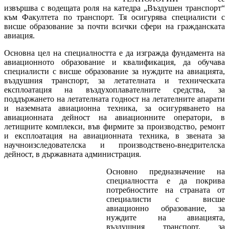
извършва с водещата роля на катедра „Въздушен транспорт“
към Факултета по транспорт. Тя осигурява специалисти с
висше образование за почти всички сфери на гражданската
авиация.
Основна цел на специалността е да изгражда фундамента на
авиационното образование и квалификация, да обучава
специалисти с висше образование за нуждите на авиацията,
въздушния транспорт, за летателната и техническата
експлоатация на въздухоплавателните средства, за
поддържането на летателната годност на летателните апарати
и наземната авиационна техника, за осигуряването на
авиационната дейност на авиационните оператори, в
летищните комплекси, във фирмите за производство, ремонт
и експлоатация на авиационната техника, в звената за
научноизследователска и производствено-внедрителска
дейност, в държавната администрация.
Основно предназначение на
специалността е да покрива
потребностите на страната от
специалисти с висше
авиационно образование, за
нуждите на авиацията,
въздушния транспорт, за