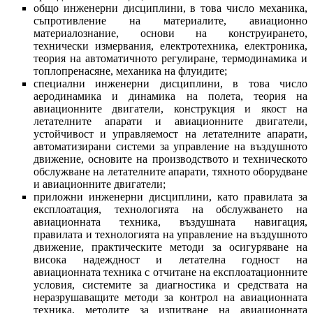
общо инженерни дисциплини, в това число механика,
съпротивление на материалите, авиационно
материалознание, основи на конструирането,
технически измервания, електротехника, електроника,
теория на автоматичното регулиране, термодинамика и
топлопренасяне, механика на флуидите;
специални инженерни дисциплини, в това число
аеродинамика и динамика на полета, теория на
авиационните двигатели, конструкция и якост на
летателните апарати и авиационните двигатели,
устойчивост и управляемост на летателните апарати,
автоматизирани системи за управление на въздушното
движение, основите на производството и техническото
обслужване на летателните апарати, тяхното оборудване
и авиационните двигатели;
приложни инженерни дисциплини, като правилата за
експлоатация, технологията на обслужването на
авиационната техника, въздушната навигация,
правилата и технологията на управление на въздушното
движение, практическите методи за осигуряване на
висока надеждност и летателна годност на
авиационната техника с отчитане на експлоатационните
условия, системите за диагностика и средствата на
неразрушаващите методи за контрол на авиационната
техника, методите за изпитване на авиационната