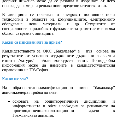
добрият инженер може да се развива в избраната от него
посока, да намира и решава нови предизвикателства и т.н.
В авиацията се появяват и внедряват постоянно нови
технологии в областта на комуникациите, електронното
оборудване, нови материали и др. Студентите от
специалността придобиват фундамент за развитие във всяка
област, свързана с авиацията.
Какви са изискванията за прием?
Кандидатстването за ОКС „Бакалавър“ е въз основа на
резултатите от успешно издържаните държавни зрелостни
изпити /матури/ и/или конкурсен изпит. По-подробна
информация може да намерите в кандидатстудентския
справочник на ТУ-София.
Какво ще уча?
На образователно-квалификационно ниво “бакалавър”
авиоинженерът трябва да знае:
основата на общотеоретичните дисциплини и
информатиката в обем необходим за решаването на
производствено-експлоатационни задачи в
Гражданската авиация;