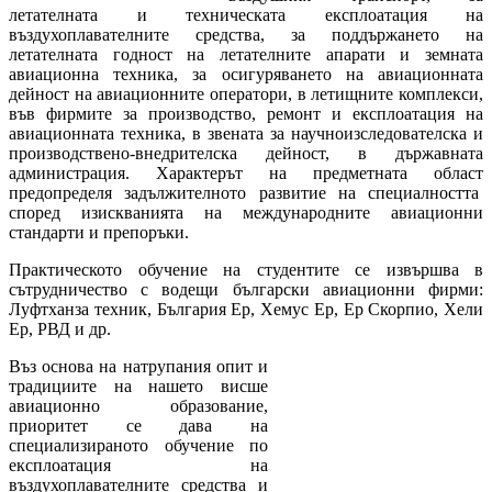
летателната и техническата експлоатация на
въздухоплавателните средства, за поддържането на
летателната годност на летателните апарати и земната
авиационна техника, за осигуряването на авиационната
дейност на авиационните оператори, в летищните комплекси,
във фирмите за производство, ремонт и експлоатация на
авиационната техника, в звената за научноизследователска и
производствено-внедрителска дейност, в държавната
администрация. Характерът на предметната област
предопределя задължителното развитие на специалността
според изискванията на международните авиационни
стандарти и препоръки.
Практическото обучение на студентите се извършва в
сътрудничество с водещи български авиационни фирми:
Луфтханза техник, България Ер, Хемус Ер, Ер Скорпио, Хели
Ер, РВД и др.
Въз основа на натрупания опит и
традициите на нашето висше
авиационно образование,
приоритет се дава на
специализираното обучение по
експлоатация на
въздухоплавателните средства и