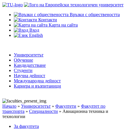
Връзки с обществеността
Контакти
Карта на сайта
Вход
English
Университетът
Обучение
Кандидатстване
Студенти
Научна дейност
Международна дейност
Кариера и възпитаници
Начало
»
Университетът
»
Факултети
»
Факултет по
транспорта
»
Специалности
»
Авиационна техника и
технологии
За факултета