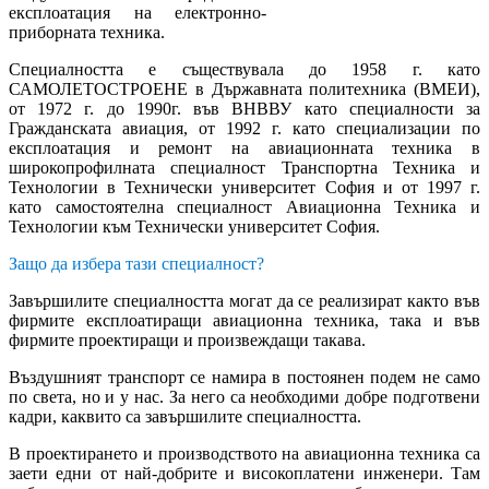
експлоатация на електронно-
приборната техника.
Специалността е съществувала до 1958 г. като
САМОЛЕТОСТРОЕНЕ в Държавната политехника (ВМЕИ),
от 1972 г. до 1990г. във ВНВВУ като специалности за
Гражданската авиация, от 1992 г. като специализации по
експлоатация и ремонт на авиационната техника в
широкопрофилната специалност Транспортна Техника и
Технологии в Технически университет София и от 1997 г.
като самостоятелна специалност Авиационна Техника и
Технологии към Технически университет София.
Защо да избера тази специалност?
Завършилите специалността могат да се реализират както във
фирмите експлоатиращи авиационна техника, така и във
фирмите проектиращи и произвеждащи такава.
Въздушният транспорт се намира в постоянен подем не само
по света, но и у нас. За него са необходими добре подготвени
кадри, каквито са завършилите специалността.
В проектирането и производството на авиационна техника са
заети едни от най-добрите и високоплатени инженери. Там