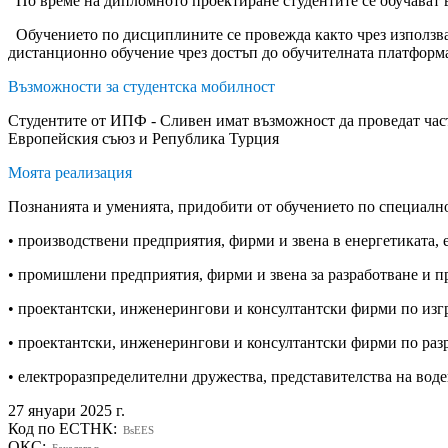
По време на дипломното проектиране студентите се обучават 
Обучението по дисциплините се провежда както чрез използва
дистанционно обучение чрез достъп до обучителната платформа
Възможности за студентска мобилност
Студентите от ИПФ - Сливен имат възможност да проведат част 
Европейския съюз и Република Турция
Моята реализация
Познанията и уменията, придобити от обучението по специалн
• производствени предприятия, фирми и звена в енергетиката, 
• промишлени предприятия, фирми и звена за разработване и 
• проектантски, инженерингови и консултантски фирми по изг
• проектантски, инженерингови и консултантски фирми по раз
• електроразпределителни дружества, представителства на во
27 януари 2025 г.
Код по ЕСТНК:
BsEES
ОКС:
Бакалавър