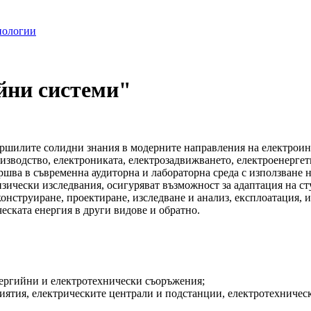
нологии
йни системи"
ършилите солидни знания в модерните направления на електрои
водство, електрониката, електрозадвижването, електроенергети
шва в съвременна аудиторна и лабораторна среда с използване 
зически изследвания, осигуряват възможност за адаптация на с
онструиране, проектиране, изследване и анализ, експлоатация, 
еската енергия в други видове и обратно.
нергийни и електротехнически съоръжения;
иятия, електрическите централи и подстанции, електротехническ