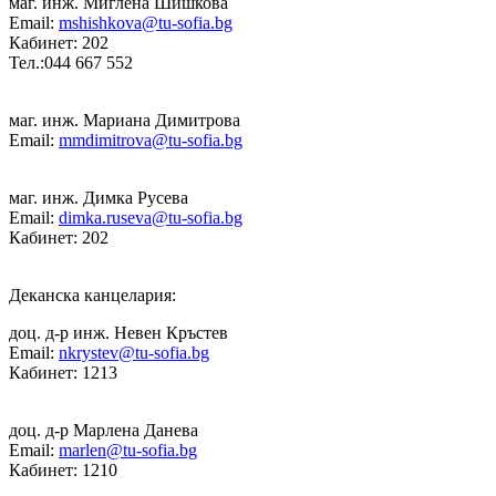
маг. инж. Миглена Шишкова
Email:
mshishkova@tu-sofia.bg
Кабинет: 202
Тел.:044 667 552
маг. инж. Мариана Димитрова
Email:
mmdimitrova@tu-sofia.bg
маг. инж. Димка Русева
Email:
dimka.ruseva@tu-sofia.bg
Кабинет: 202
Деканска канцелария:
доц. д-р инж. Невен Кръстев
Email:
nkrystev@tu-sofia.bg
Кабинет: 1213
доц. д-р Марлена Данева
Email:
marlen@tu-sofia.bg
Кабинет: 1210