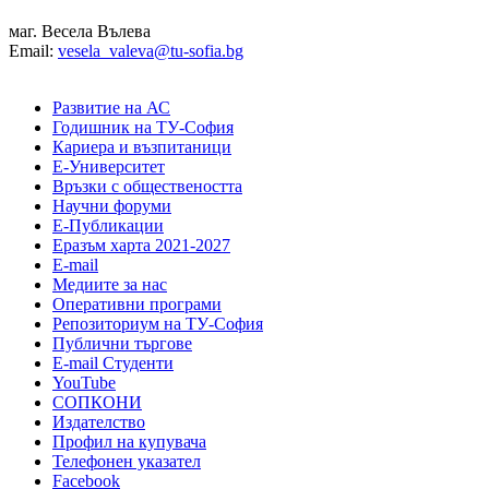
маг. Весела Вълева
Email:
vesela_valeva@tu-sofia.bg
Развитие на АС
Годишник на ТУ-София
Кариера и възпитаници
Е-Университет
Връзки с обществеността
Научни форуми
Е-Публикации
Еразъм харта 2021-2027
E-mail
Медиите за нас
Оперативни програми
Репозиториум на ТУ-София
Публични търгове
Е-mail Студенти
YouTube
СОПКОНИ
Издателство
Профил на купувача
Телефонен указател
Facebook