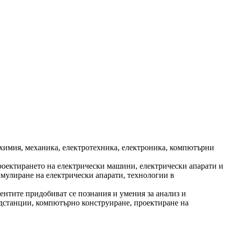
химия, механика, електротехника, електроника, компютърни
роектирането на електрически машини, електрически апарати и
мулиране на електрически апарати, технологии в
нтите придобиват се познания и умения за анализ и
одстанции, компютърно конструиране, проектиране на