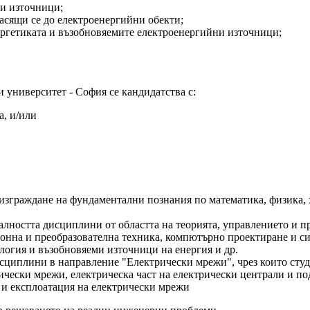
ни източници;
насящи се до електроенергийни обекти;
ергетиката и възобновяемите електро­енергийни източници;
университет - София се кандидатства с:
а, и/или
изграждане на фундаментални познания по математика, физика, 
алността дисциплини от областта на теорията, управлението и п
онна и преобразователна техника, компютърно проектиране и си
логия и възобновяеми източници на енергия и др.
сциплини в направление "Електрически мрежи", чрез които студе
ически мрежи, електрическа част на електрически централи и п
и експлоатация на електрически мрежи