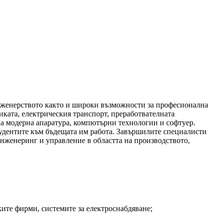
нженерството както и широки възможности за професионална
ката, електрическия транспорт, преработвателната
на модерна апаратура, компютърни технологии и софтуер.
тудентите към бъдещата им работа. Завършилите специалисти
инженеринг и управление в областта на производството,
ите фирми, системите за електроснабдяване;