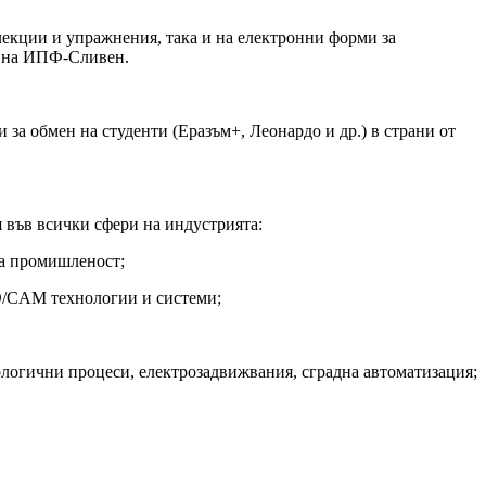
екции и упражнения, така и на електронни форми за
ие на ИПФ-Сливен.
за обмен на студенти (Еразъм+, Леонардо и др.) в страни от
 във всички сфери на индустрията:
та промишленост;
AD/CAM технологии и системи;
логични процеси, електрозадвижвания, сградна автоматизация;