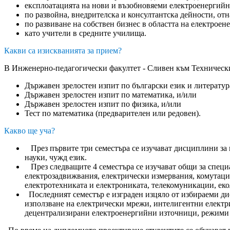
експлоатацията на нови и възобновяеми електроенергий
по развойна, внедрителска и консултантска дейности, от
по развиване на собствен бизнес в областта на електроен
като учители в средните училища.
Какви са изискванията за прием?
В Инженерно-педагогически факултет - Сливен към Технически 
Държавен зрелостен изпит по български език и литератур
Държавен зрелостен изпит по математика, и/или
Държавен зрелостен изпит по физика, и/или
Тест по математика (предварителен или редовен).
Какво ще уча?
През първите три семестъра се изучават дисциплини за 
науки, чужд език.
През следващите 4 семестъра се изучават общи за специ
електрозадвижвания, електрически измервания, комутаци
електротехниката и електрониката, телекомуникации, еко
Последният семестър е изграден изцяло от избираеми ди
използване на електрически мрежи, интелигентни електр
децентрализирани електроенергийни източници, режими 