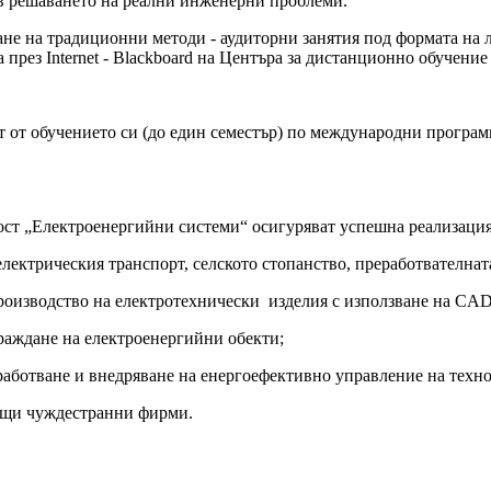
в решаването на реални инженерни проблеми.
не на традиционни методи - аудиторни занятия под формата на л
 през Internet - Blackboard на Центъра за дистанционно обучен
от обучението си (до един семестър) по международни програми 
ост „Електроенергийни системи“ осигуряват успешна реализация
електрическия транспорт, селското стопанство, преработвателна
производство на електротехнически изделия с използване на C
раждане на електроенергийни обекти;
работване и внедряване на енергоефективно управление на техно
дещи чуждестранни фирми.