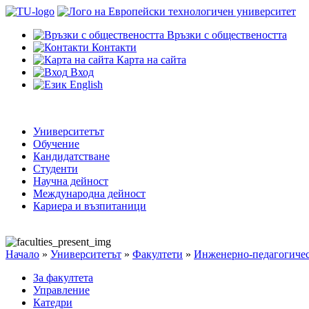
Връзки с обществеността
Контакти
Карта на сайта
Вход
English
Университетът
Обучение
Кандидатстване
Студенти
Научна дейност
Международна дейност
Кариера и възпитаници
Начало
»
Университетът
»
Факултети
»
Инженерно-педагогичес
За факултета
Управление
Катедри