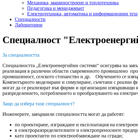
Механика, машиностроене и топлотехника
Педагогика и мениджмънт
Електротехника, автоматика и информационни тех
Специалности
Лаборатории
Специалност "Електроенерги
За специалността
Специалността „Електроенергийни системи“ осигурява на зав
реализация в различни области съвременното промишлено произ
промишленост, селското стопанство и др. Обучението се извър
Компютърното моделиране и симулиране, съчетани с реални фи
могат да се реализират във фирми и организации извършващи к
разпределението, потреблението и преобразуването на електрич
Защо да избера тази специалност?
Инженерите, завършили специалността могат да работят:
по проектиране, изграждане и експлоатация на електрое
в електроразпределителните и електропреносните предпр
като проектанти по електрообзавеждане на сгради;