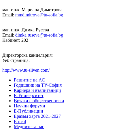
маг. инж. Мариана Димитрова
Email:
mmdimitrova@tu-sofia.bg
маг. инж. Димка Русева
Email:
dimka.ruseva@tu-sofia.bg
Кабинет: 202
Директорска канцелария:
Уеб страница:
http://www.tu-sliven.com/
Развитие на АС
Годишник на ТУ-София
Кариера и възпитаници
Е-Университет
Връзки с обществеността
Научни форуми
Е-Публикации
Еразъм харта 2021-2027
E-mail
Медиите за нас