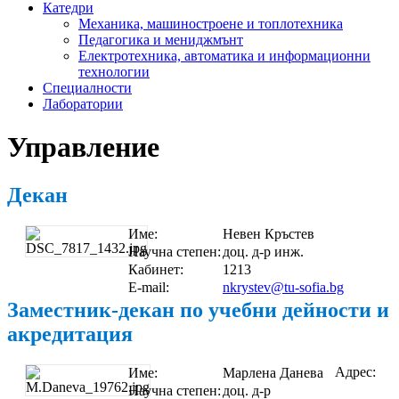
Катедри
Механика, машиностроене и топлотехника
Педагогика и мениджмънт
Електротехника, автоматика и информационни
технологии
Специалности
Лаборатории
Управление
Декан
Име:
Невен Кръстев
Научна степен:
доц. д-р инж.
Кабинет:
1213
E-mail:
nkrystev@tu-sofia.bg
Заместник-декан по учебни дейности и
акредитация
Адрес:
Име:
Марлена Данева
Научна степен:
доц. д-р