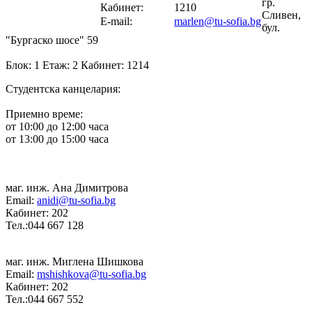
гр.
Кабинет:
1210
Сливен,
E-mail:
marlen@tu-sofia.bg
бул.
"Бургаско шосе" 59
Блок: 1 Етаж: 2 Кабинет: 1214
Студентска канцелария:
Приемно време:
от 10:00 до 12:00 часа
от 13:00 до 15:00 часа
маг. инж. Ана Димитрова
Email:
anidi@tu-sofia.bg
Кабинет: 202
Тел.:044 667 128
маг. инж. Миглена Шишкова
Email:
mshishkova@tu-sofia.bg
Кабинет: 202
Тел.:044 667 552