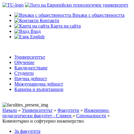
Връзки с обществеността
Контакти
Карта на сайта
Вход
English
Университетът
Обучение
Кандидатстване
Студенти
Научна дейност
Международна дейност
Кариера и възпитаници
Начало
»
Университетът
»
Факултети
»
Инженерно-
педагогически факултет - Сливен
»
Специалности
»
Компютърно и софтуерно инженерство
За факултета