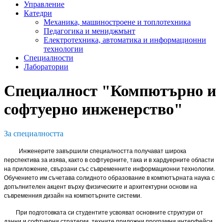
Управление
Катедри
Механика, машиностроене и топлотехника
Педагогика и мениджмънт
Електротехника, автоматика и информационни
технологии
Специалности
Лаборатории
Специалност "Компютърно и
софтуерно инженерство"
За специалността
Инженерите завършили специалността получават широка
перспектива за изява, както в софтуерните, така и в хардуерните области
на приложение, свързани със съвременните информационни технологии.
Обучението им съчетава солидното образование в компютърната наука с
допълнителен акцент върху физическите и архитектурни основи на
съвременния дизайн на компютърните системи.
При подготовката си студентите усвояват основните структури от
данни и софтуерни стратегии, техните приложни програмни интерфейси,