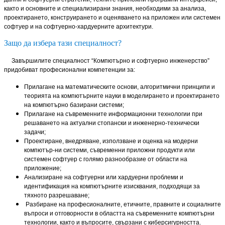
както и основните и специализирани знания, необходими за анализа,
проектирането, конструирането и оценяването на приложен или системен
софтуер и на софтуерно-хардуерните архитектури.
Защо да избера тази специалност?
Завършилите специалност “Компютърно и софтуерно инженерство”
придобиват професионални компетенции за:
Прилагане на математическите основи, алгоритмични принципи и
теорията на компютърните науки в моделирането и проектирането
на компютърно базирани системи;
Прилагане на съвременните информационни технологии при
решаването на актуални стопански и инженерно-технически
задачи;
Проектиране, внедряване, използване и оценка на модерни
компютър-ни системи, съвременни приложни продукти или
системен софтуер с голямо разнообразие от области на
приложение;
Анализиране на софтуерни или хардуерни проблеми и
идентификация на компютърните изисквания, подходящи за
тяхното разрешаване;
Разбиране на професионалните, етичните, правните и социалните
въпроси и отговорности в областта на съвременните компютърни
технологии, както и въпросите, свързани с киберсигурността.