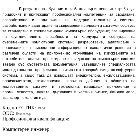
В резултат на обучението си бакалавър-инженерите трябва да
придобият и притежават професионални компетенции за създаване,
разработване и поддържане на модерни компютърни системи;
разработване и адаптиране на съвременен приложен и системен софтуер
за стандартно и специализирано компютърно оборудване; разширяване
на функционалните способности на хардуера и софтуера на
съвременните компютърни системи; разработване, адаптиране и
реализация на съвременни информационно-технологични решения в
различни области на приложение; уточняване на изискванията на
потребителя, анализ, проектиране и създаване на компютърни системи
заедно със съответната документация. Завършилите специалността
могат да намерят професионална изява като разработчици на софтуерни
системи, а също така да извършват внедрителска, експлоатационна,
производствена, технологична, сервизна дейност в областта на
компютърните системи и технологии, намиращи приложение в
промишлеността, науката, държавния и частния бизнес, банково дело,
транспорт, екология и др.
Код по ЕСТНК:
BCSE
ОКС:
Бакалавър
Професионална квалификация:
Компютърен инженер