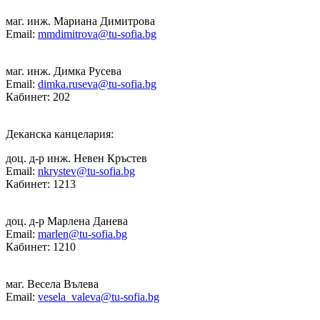
маг. инж. Мариана Димитрова
Email:
mmdimitrova@tu-sofia.bg
маг. инж. Димка Русева
Email:
dimka.ruseva@tu-sofia.bg
Кабинет: 202
Деканска канцелария:
доц. д-р инж. Невен Кръстев
Email:
nkrystev@tu-sofia.bg
Кабинет: 1213
доц. д-р Марлена Данева
Email:
marlen@tu-sofia.bg
Кабинет: 1210
маг. Весела Вълева
Email:
vesela_valeva@tu-sofia.bg