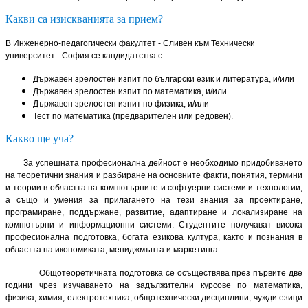
Какви са изискванията за прием?
В Инженерно-педагогически факултет - Сливен към Технически
университет - София се кандидатства с:
Държавен зрелостен изпит по български език и литература, и/или
Държавен зрелостен изпит по математика, и/или
Държавен зрелостен изпит по физика, и/или
Тест по математика (предварителен или редовен).
Какво ще уча?
За успешната професионална дейност е необходимо придобиването
на теоретични знания и разбиране на основните факти, понятия, термини
и теории в областта на компютърните и софтуерни системи и технологии,
а също и умения за прилагането на тези знания за проектиране,
програмиране, поддържане, развитие, адаптиране и локализиране на
компютърни и информационни системи. Студентите получават висока
професионална подготовка, богата езикова култура, както и познания в
областта на икономиката, мениджмънта и маркетинга.
Общотеоретичната подготовка се осъществява през първите две
години чрез изучаването на задължителни курсове по математика,
физика, химия, електротехника, общотехнически дисциплини, чужди езици