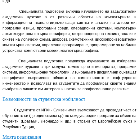
и др.
Специалната подготовка включва изучаването на задължителни
академични курсове в от различни области на компютърните и
информационни технологии,включващи синтез и анализ на алгоритми,
програмни езици, програмни среди, операционни системи, компютърни
архитектури, компютърна периферия, микропроцесорна техника, анализ и
синтез на логически схеми, цифрова схемотехника, високопроизводителни
компютърни системи, паралелно програмиране, програмиране за мобилни
устройства, компютърни мрежи, компютърна графика.
Специалната подготовка предвижда изучаването на избираеми
академични курсове в три модула: компютърно инженерство, програмни
системи, информационни технологии. Избираемите дисциплини обхващат
специфични съвременни области на компютърното и софтуерното
инженерство и позволяват на студентите да профилират своите знания
съобразно личните им интереси и насоки за професионално развитие.
Възможности за студентска мобилност
Студентите от ИПФ - Сливен имат възможност да проведат част от
обучението си (до един семестър) по международни програми за обмен на
студенти (Еразъм+, Леонардо и др.) в страни от Европейския съюз и
Република Турция;
Моята реализация