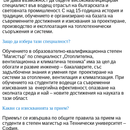
Ви дава възможност да бъдете висококвалифициран
специалист във водещ отрасъл на българската и
световната промишленост. С над 15-годишна история и
традиции, обучението е организирано на базата на
съвременните достижения и изисквания за проектиране,
производство и експлоатация на топлотехнически
съоръжения и системи.
Защо да избера тази специалност?
Обучението в образователно-квалификационна степен
"Магистър" по специалност „Отоплителна,
вентилационна и климатична техника” има за цел да
обогати и развие инженер – бакалаврите, със
задълбочени знания и умения при проектиране на
системи за отопление, вентилация и климатизация. При
обучението на студентите водещи са съвременни
изисквания за енергийна ефективност, опазване на
околната среда и най – новите достижения на науката в
тази област.
Какви са изискванията за прием?
Приемът се извършва по общите правила за прием на
студенти в степен магистър на Технически университет –
София.