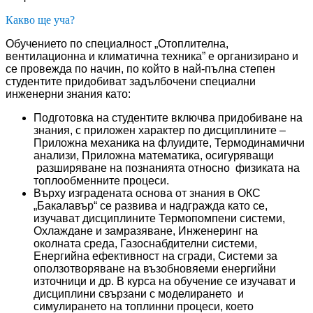
Какво ще уча?
Обучението по специалност „Отоплителна,
вентилационна и климатична техника” е организирано и
се провежда по начин, по който в най-пълна степен
студентите придобиват задълбочени специални
инженерни знания като:
Подготовка на студентите включва придобиване на
знания, с приложен характер по дисциплините –
Приложна механика на флуидите, Термодинамични
анализи, Приложна математика, осигуряващи
разширяване на познанията относно физиката на
топлообменните процеси.
Върху изградената основа от знания в ОКС
„Бакалавър“ се развива и надгражда като се,
изучават дисциплините Термопомпени системи,
Охлаждане и замразяване, Инженеринг на
околната среда, Газоснабдителни системи,
Енергийна ефективност на сгради, Системи за
оползотворяване на възобновяеми енергийни
източници и др. В курса на обучение се изучават и
дисциплини свързани с моделирането и
симулирането на топлинни процеси, което