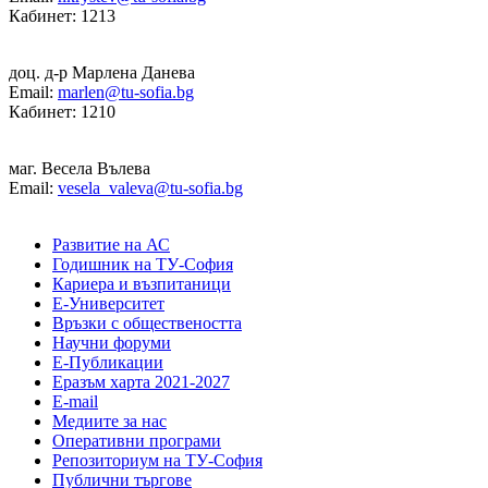
Кабинет: 1213
доц. д-р Марлена Данева
Email:
marlen@tu-sofia.bg
Кабинет: 1210
маг. Весела Вълева
Email:
vesela_valeva@tu-sofia.bg
Развитие на АС
Годишник на ТУ-София
Кариера и възпитаници
Е-Университет
Връзки с обществеността
Научни форуми
Е-Публикации
Еразъм харта 2021-2027
E-mail
Медиите за нас
Оперативни програми
Репозиториум на ТУ-София
Публични търгове