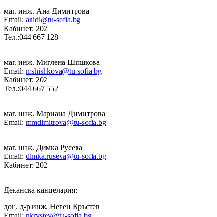
маг. инж. Ана Димитрова
Email:
anidi@tu-sofia.bg
Кабинет: 202
Тел.:044 667 128
маг. инж. Миглена Шишкова
Email:
mshishkova@tu-sofia.bg
Кабинет: 202
Тел.:044 667 552
маг. инж. Мариана Димитрова
Email:
mmdimitrova@tu-sofia.bg
маг. инж. Димка Русева
Email:
dimka.ruseva@tu-sofia.bg
Кабинет: 202
Деканска канцелария:
доц. д-р инж. Невен Кръстев
Email:
nkrystev@tu-sofia.bg