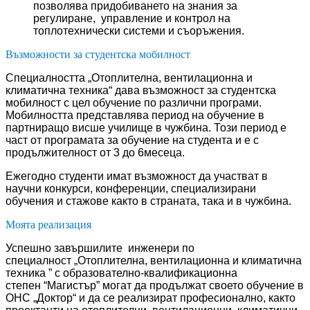
позволява придобиването на знания за
регулиране, управление и контрол на
топлотехнически системи и съоръжения.
Възможности за студентска мобилност
Специалността „Отоплителна, вентилационна и
климатична техника“ дава възможност за студентска
мобилност с цел обучение по различни програми.
Мобилността представлява период на обучение в
партниращо висше училище в чужбина. Този период е
част от програмата за обучение на студента и е с
продължителност от 3 до 6месеца.
Ежегодно студенти имат възможност да участват в
научни конкурси, конференции, специализирани
обучения и стажове както в страната, така и в чужбина.
Моята реализация
Успешно завършилите инженери по
специалност „Отоплителна, вентилационна и климатична
техника ” с образователно-квалификационна
степен “Магистър” могат да продължат своето обучение в
ОНС „Доктор“ и да се реализират професионално, както