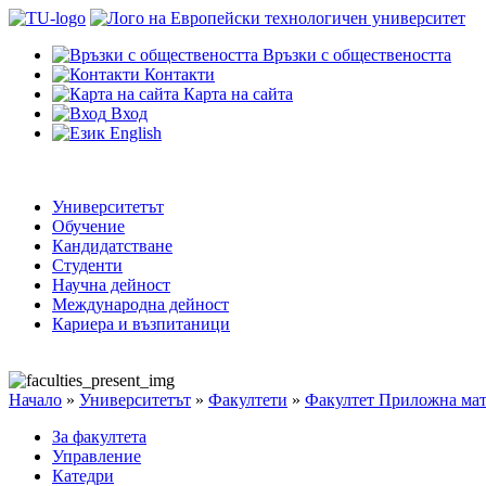
Връзки с обществеността
Контакти
Карта на сайта
Вход
English
Университетът
Обучение
Кандидатстване
Студенти
Научна дейност
Международна дейност
Кариера и възпитаници
Начало
»
Университетът
»
Факултети
»
Факултет Приложна мат
За факултета
Управление
Катедри