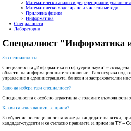
Математически анализ и диференциални уравнения
Математическо моделиране и числени методи
Приложна физика
Информатика
Специалности
Лаборатории
Специалност "Информатика и
За специалността
Специалността „Информатика и софтуерни науки” е създадена з
областта на информационните технологии. Тя осигурява подгот
управление в администрацията, банкови и застрахователни инс
Защо да избера тази специалност?
Специалността е особено атрактивна с големите възможности за
Какви са изискванията за прием?
За обучение по специалността може да кандидатства всеки, пр
кандидат-студенти и са съгласно правилата за прием на ТУ – С