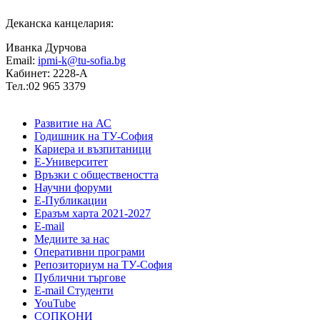
Деканска канцелария:
Иванка Дурчова
Email:
ipmi-k@tu-sofia.bg
Кабинет: 2228-А
Тел.:02 965 3379
Развитие на АС
Годишник на ТУ-София
Кариера и възпитаници
Е-Университет
Връзки с обществеността
Научни форуми
Е-Публикации
Еразъм харта 2021-2027
E-mail
Медиите за нас
Оперативни програми
Репозиториум на ТУ-София
Публични търгове
Е-mail Студенти
YouTube
СОПКОНИ