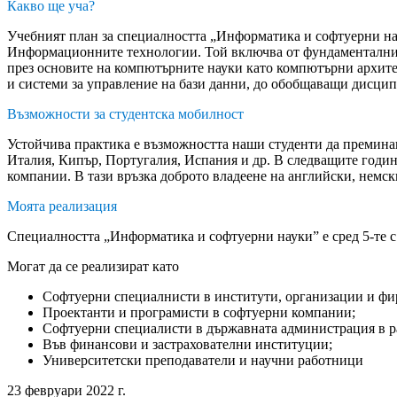
Какво ще уча?
Учебният план за специалността „Информатика и софтуерни нау
Информационните технологии. Той включва от фундаментални м
през основите на компютърните науки като компютърни архите
и системи за управление на бази данни, до обобщаващи дисци
Възможности за студентска мобилност
Устойчива практика е възможността наши студенти да преминав
Италия, Кипър, Португалия, Испания и др. В следващите годи
компании. В тази връзка доброто владеене на английски, немск
Моята реализация
Специалността „Информатика и софтуерни науки” е сред 5-те с
Могат да се реализират като
Софтуерни специалнисти в институти, организации и фи
Проектанти и програмисти в софтуерни компании;
Софтуерни специалисти в държавната администрация в ра
Във финансови и застрахователни институции;
Университетски преподаватели и научни работници
23 февруари 2022 г.