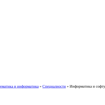
ематика и информатика
»
Специалности
»
Информатика и софту