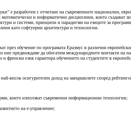
ки” е разработен с отчитане на съвременните национални, евро
атематически и информатични дисциплини, които създават знан
ктури и системи, принципи и парадигми на езиците за програми
плини като софтуерни архитектури и технологии.
ат през обучение по програмата Еразмус в различни европейски
ни ние предвиждаме да обогатим международните контакти на на
и и френски език гарантира обучението на студентите в европейс
 най-висок осигурителен доход на завършилите според рейтинго
рми, които използват съвременни информационни технологии;
звитието на е-управление;