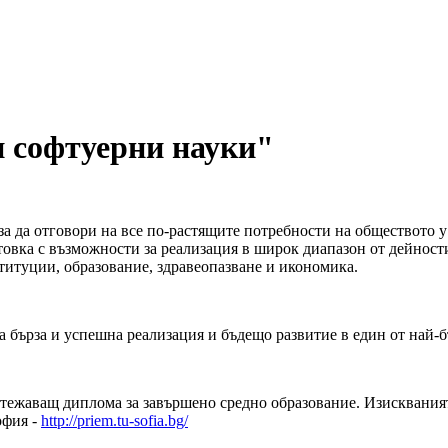
 софтуерни науки"
а да отговори на все по-растящите потребности на обществото у
овка с възможности за реализация в широк диапазон от дейности
титуции, образование, здравеопазване и икономика.
 бърза и успешна реализация и бъдещо развитие в един от най-б
итежаващ диплома за завършено средно образование. Изискваният
офия -
http://priem.tu-sofia.bg/