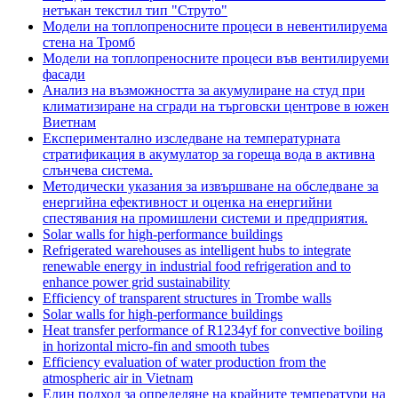
нетъкан текстил тип "Струто"
Модели на топлопреносните процеси в невентилируема
стена на Тромб
Модели на топлопреносните процеси във вентилируеми
фасади
Анализ на възможността за акумулиране на студ при
климатизиране на сгради на търговски центрове в южен
Виетнам
Експериментално изследване на температурната
стратификация в акумулатор за гореща вода в активна
слънчева система.
Методически указания за извършване на обследване за
енергийна ефективност и оценка на енергийни
спестявания на промишлени системи и предприятия.
Solar walls for high-performance buildings
Refrigerated warehouses as intelligent hubs to integrate
renewable energy in industrial food refrigeration and to
enhance power grid sustainability
Efficiency of transparent structures in Trombe walls
Solar walls for high-performance buildings
Heat transfer performance of R1234yf for convective boiling
in horizontal micro-fin and smooth tubes
Efficiency evaluation of water production from the
atmospheric air in Vietnam
Един подход за определяне на крайните температури на