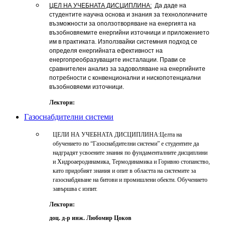
ЦЕЛ НА УЧЕБНАТА ДИСЦИПЛИНА:
Да даде на
студентите научна основа и знания за технологичните
възможности за оползотворяване на енергията на
възобновяемите енергийни източници и приложението
им в практиката. Използвайки системния подход се
определя енергийната ефективност на
енергопреобразуващите инсталации. Прави се
сравнителен анализ за задоволяване на енергийните
потребности с конвенционални и нископотенциални
възобновяеми източници.
Лектори:
Газоснабдителни системи
ЦЕЛИ НА УЧЕБНАТА ДИСЦИПЛИНА:Целта на
обучението по “Газоснабдителни системи” е студентите да
надградят усвоените знания по фундаменталните дисциплини
и Хидроаеродинамика, Термодинамика и Горивно стопанство,
като придобият знания и опит в областта на системите за
газоснабдяване на битови и промишлени обекти. Обучението
завършва с изпит.
Лектори:
доц. д-р инж. Любомир Цоков