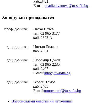
каб.:3421
E-mail:
mariiadivanova@tu-sofia.bg
Хоноруван преподавател
проф. д-р инж.
Наско Начев
тел.:02 965-3177
каб.:2323-А
доц. д-р инж.
Цветан Божков
каб.:2331
доц. д-р инж.
Любомир Цоков
тел.:02 965-2235
каб.:2407
E-mail:
lubo@tu-sofia.bg
доц. д-р инж.
Георги Томов
каб.:2405
E-mail:
tomov_emf@tu-sofia.bg
Възобновяеми енергийни източници