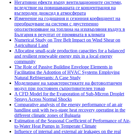
Негативни ефекти върху вентилационните системи,
вследствие на повишаващата се концентрация на
въглероден диоксид в атмосферата
Изменение на годишния и сезонния коефициент на
преобразуване на системи с двустепенно
оползотворяване на топлина на изхвърляния въздух в
България в резултат от промяната в климата
Numerical Study on Tree Belt Impact on Wind Shear on
Agricultural Land
Allocating small-scale production capacities for a balanced
and resilient renewable energy mix in a local energy
community
The Role of Passive Building Envelope Elements in
Facilitating the Adoption of HVAC Systems Employing
Natural Refrigerants: A Case Study
Моделиране на характеристиките на фотоволтаичен
модул при постоянен съпротивителен товар
A CFD Model for the Evaporation of Sub-Micron Droplet
Sprays Across Normal Shocks
Comparative analysis of the energy performance of an air
handling unit with two-stage heat recovery operating in the
different climatic zones of Bulgaria
Estimation of the Seasonal Coefficient of Performance of Air-
to-Water Heat Pumps in Temperate Climate
Influence of internal and external air leakages on the real