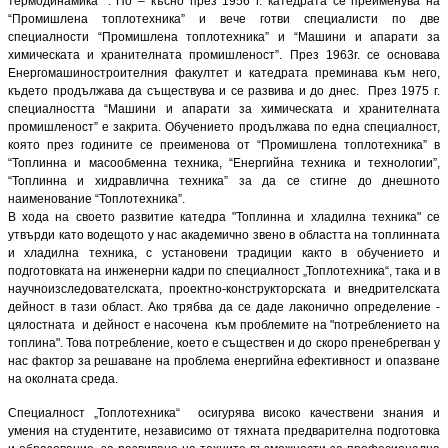
термодинамика” . По – късно през 1956 г. катедрата се преименува на
“Промишлена топлотехника” и вече готви специалисти по две
специалности “Промишлена топлотехника” и “Машини и апарати за
химическата и хранителната промишленост”. През 1963г. се основава
Енергомашиностроителния факултет и катедрата преминава към него,
където продължава да съществува и се развива и до днес. През 1975 г.
специалността “Машини и апарати за химическата и хранителната
промишленост” е закрита. Обучението продължава по една специалност,
която през годините се преименова от “Промишлена топлотехника” в
“Топлинна и масообменна техника, “Енергийна техника и технологии”,
“Топлинна и хидравлична техника” за да се стигне до днешното
наименование “Топлотехника”.
В хода на своето развитие катедра "Топлинна и хладилна техника" се
утвърди като водещото у нас академично звено в областта на топлинната
и хладилна техника, с установени традиции както в обучението и
подготовката на инженерни кадри по специалност „Топлотехника“, така и в
научноизследователската, проектно-конструкторската и внедрителската
дейност в тази област. Ако трябва да се даде лаконично определение -
цялостната и дейност е насочена към проблемите на "потреблението на
топлина". Това потребление, което е съществен и до скоро пренебрегван у
нас фактор за решаване на проблема енергийна ефективност и опазване
на околната среда.
Специалност „Топлотехника“ осигурява високо качествени знания и
умения на студентите, независимо от тяхната предварителна подготовка