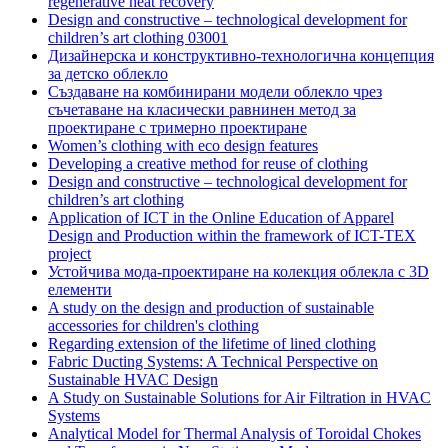
regenerative heat recovery
Design and constructive – technological development for
children’s art clothing 03001
Дизайнерска и конструктивно-технологична концепция
за детско облекло
Създаване на комбинирани модели облекло чрез
съчетаване на класически равнинен метод за
проектиране с тримерно проектиране
Women’s clothing with eco design features
Developing a creative method for reuse of clothing
Design and constructive – technological development for
children’s art clothing
Application of ICT in the Online Education of Apparel
Design and Production within the framework of ICT-TEX
project
Устойчива мода-проектиране на колекция облекла с 3D
елементи
A study on the design and production of sustainable
accessories for children's clothing
Regarding extension of the lifetime of lined clothing
Fabric Ducting Systems: A Technical Perspective on
Sustainable HVAC Design
A Study on Sustainable Solutions for Air Filtration in HVAC
Systems
Analytical Model for Thermal Analysis of Toroidal Chokes