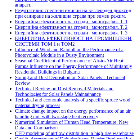
апарати
Резултативно спестени емисии на въглероден диоксид
при саниране на жилищна сграда при зимен режим.
Енергийна ефективност на сгради : монография. Т. 1
Енергийна ефективност на сгради : монография. Т. 2
Енергийна ефективност на сгради : монография. Т. 3
ЕНЕРГИЙНА ЕФЕКТИВНОСТ НА ПРОМИШЛЕНИ
СИСТЕМИ ТОМ 1 и ТОМ2
Influence of Wind and Rainfall on the Performance of a
Photovoltaic Module in a Dusty Environment
Seasonal Coefficient of Performance of Air-to-Air Heat
Pumps Influence on the Energy Performance of Multifamily
Residential Buildings in Bulgaria
Soiling and Dust Deposition on Solar Panels - Technical
Review
Technical Review on Dust Removal Materials and
Technologies for Solar Panels Maintainance
Technical and economic analysis of a specific spruce wood
material drying process
Climate change impact on the energy performance of an air
handling unit with two-stage heat recovery
Numerical Simulation of Human Head Temperature: New
Data and Comparison
CFD modeling of airflow distribution in high-rise warehouse
Quality Assessment of Dehydrofrozen Berries Produced by