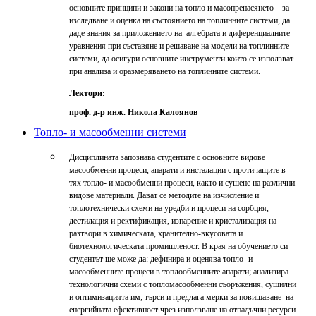
основните принципи и закони на топло и масопренасянето за
изследване и оценка на състоянието на топлинните системи, да
даде знания за приложението на алгебрата и диференциалните
уравнения при съставяне и решаване на модели на топлинните
системи, да осигури основните инструменти които се използват
при анализа и оразмеряването на топлинните системи.
Лектори:
проф. д-р инж. Никола Калоянов
Топло- и масообменни системи
Дисциплината запознава студентите с основните видове
масообменни процеси, апарати и инсталации с протичащите в
тях топло- и масообменни процеси, както и сушене на различни
видове материали. Дават се методите на изчисление и
топлотехнически схеми на уредби и процеси на сорбция,
дестилация и ректификация, изпарение и кристализация на
разтвори в химическата, хранително-вкусовата и
биотехнологическата промишленост. В края на обучението си
студентът ще може да: дефинира и оценява топло- и
масообменните процеси в топлообменните апарати; анализира
технологични схеми с топломасообменни съоръжения, сушилни
и оптимизацията им; търси и предлага мерки за повишаване на
енергийната ефективност чрез използване на отпадъчни ресурси