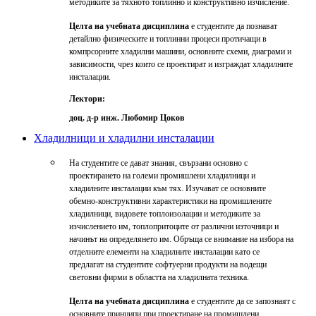
методиките за тяхното топлинно и конструктивно изчисление.
Целта на учебната дисциплина
е студентите да познават
детайлно физическите и топлинни процеси протичащи в
компрсорните хладилни машини, основните схеми, диаграми и
зависимости, чрез които се проектират и изграждат хладилните
инсталации.
Лектори:
доц. д-р инж. Любомир Цоков
Хладилници и хладилни инсталации
На студентите се дават знания, свързани основно с
проектирането на големи промишлени хладилници и
хладилните инсталации към тях. Изучават се основните
обемно-конструктивни характеристики на промишлените
хладилници, видовете топлоизолации и методиките за
изчислението им, топлопритоците от различни източници и
начинът на определянето им. Обръща се внимание на избора на
отделните елементи на хладилните инсталации като се
предлагат на студентите софтуерни продукти на водещи
световни фирми в областта на хладилната техника.
Целта на учебната дисциплина
е студентите да се запознаят с
основните принципи при проектиране на промишлени