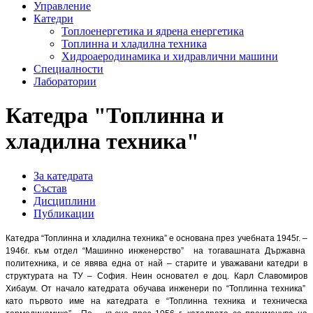
Управление
Катедри
Топлоенергетика и ядрена енергетика
Топлинна и хладилна техника
Хидроаеродинамика и хидравлични машини
Специалности
Лаборатории
Катедра "Топлинна и
хладилна техника"
За катедрата
Състав
Дисциплини
Публикации
Катедра “Топлинна и хладилна техника” е основана през учебната 1945г. –
1946г. към отдел “Машинно инженерство” на тогавашната Държавна
политехника, и се явява една от най – старите и уважавани катедри в
структурата на ТУ – София. Неин основател е доц. Карл Славомиров
Хибаум. От начало катедрата обучава инженери по “Топлинна техника”
като първото име на катедрата е “Топлинна техника и техническа