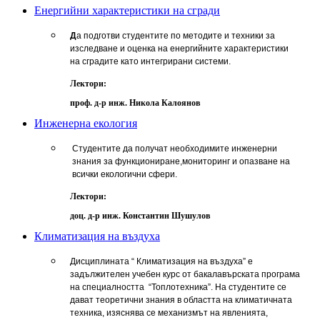
Енергийни характеристики на сгради
Д
а подготви студентите по методите и техники за
изследване и оценка на енергийните характеристики
на сградите като интегрирани системи.
Лектори:
проф. д-р инж. Никола Калоянов
Инженерна екология
Студентите да получат необходимите инженерни
знания за функциониране,мониторинг и опазване на
всички екологични сфери.
Лектори:
доц. д-р инж. Константин Шушулов
Климатизация на въздуха
Дисциплината “ Климатизация на въздуха” е
задължителен учебен курс от бакалавърската програма
на специалността “Топлотехника”. На студентите се
дават теоретични знания в областта на климатичната
техника, изяснява се механизмът на явленията,