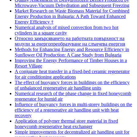
Microwave-Vacuum Dehydration and Subsequent Freezing
Market Research on Waste Biomass Material for Combined
Energy Production in Bulgaria: A Path Toward Enhanced
Energy Efficiency †
Numerical analysis of mixed convection from two hot
cylinders in a square cavity
Относно замърсяването на работната повърхност на
модули за енергопреобразуване на слънчева енергия
Methods for Enhancing Energy and Resource Efficiency in
Sunflower Oil Production: A Case Study from Bulgaria
Improving the Energy Performance of Timber Houses in a
Resort Village
A conjugate heat transfer in a fixed-bed ceramic regenerator
for air conditioning applications
The effect of buoyancy forces in buildings on the efficiency
of unbalanced regenerative air handling units
Numerical research of the phase change in fixed honeycomb
regenerator for humid air
Influence of buoyancy forces in multi-storey buildings on the
efficiency of a regenerative air handling unit with heat
recovery
Application of polymer thermal store material in fixed
honeycomb regenerative heat exchanger
Simple improvements for decentralized air handling unit for