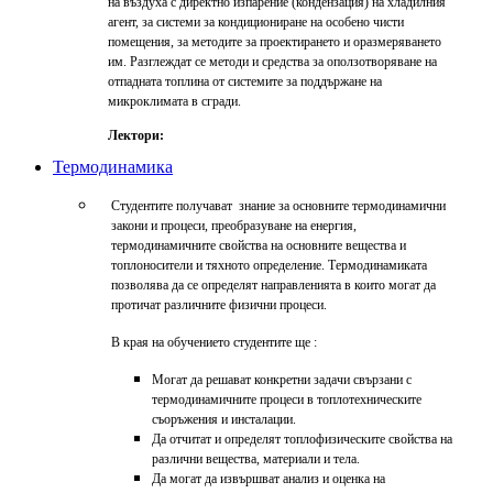
на въздуха с директно изпарение (кондензация) на хладилния
агент, за системи за кондициониране на особено чисти
помещения, за методите за проектирането и оразмеряването
им. Разглеждат се методи и средства за оползотворяване на
отпадната топлина от системите за поддържане на
микроклимата в сгради.
Лектори:
Термодинамика
Студентите получават знание за основните термодинамични
закони и процеси, преобразуване на енергия,
термодинамичните свойства на основните вещества и
топлоносители и тяхното определение. Термодинамиката
позволява да се определят направленията в които могат да
протичат различните физични процеси.
В края на обучението студентите ще :
Могат да решават конкретни задачи свързани с
термодинамичните процеси в топлотехническите
съоръжения и инсталации.
Да отчитат и определят топлофизическите свойства на
различни вещества, материали и тела.
Да могат да извършват анализ и оценка на