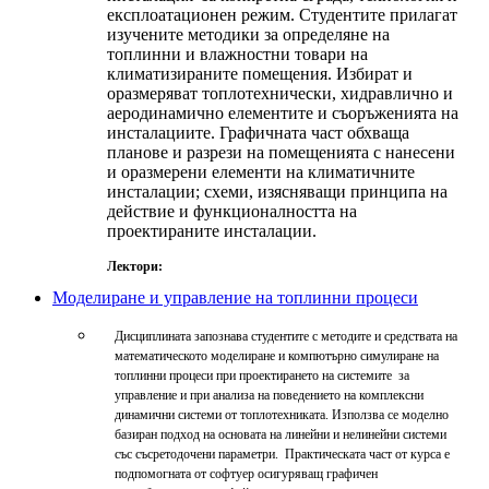
експлоатационен режим. Студентите прилагат
изучените методики за определяне на
топлинни и влажностни товари на
климатизираните помещения. Избират и
оразмеряват топлотехнически, хидравлично и
аеродинамично елементите и съоръженията на
инсталациите. Графичната част обхваща
планове и разрези на помещенията с нанесени
и оразмерени елементи на климатичните
инсталации; схеми, изясняващи принципа на
действие и функционалността на
проектираните инсталации.
Лектори:
Моделиране и управление на топлинни процеси
Дисциплината запознава студентите с методите и средствата на
математическото моделиране и компютърно симулиране на
топлинни процеси при проектирането на системите за
управление и при анализа на поведението на комплексни
динамични системи от топлотехниката. Използва се моделно
базиран подход на основата на линейни и нелинейни системи
със съсретодочени параметри. Практическата част от курса е
подпомогната от софтуер осигуряващ графичен