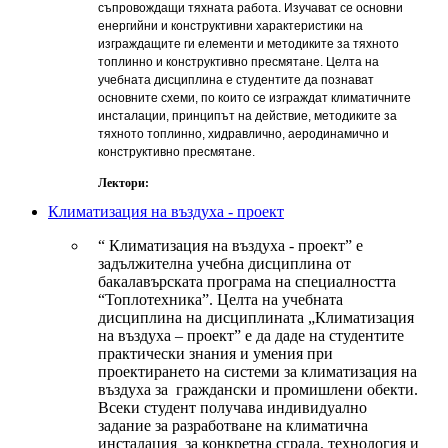
съпровождащи тяхната работа. Изучават се основни
енергийни и конструктивни характеристики на
изграждащите ги елементи и методиките за тяхното
топлинно и конструктивно пресмятане. Целта на
учебната дисциплина е студентите да познават
основните схеми, по които се изграждат климатичните
инсталации, принципът на действие, методиките за
тяхното топлинно, хидравлично, аеродинамично и
конструктивно пресмятане.
Лектори:
Климатизация на въздуха - проект
“ Климатизация на въздуха - проект” е
задължителна учебна дисциплина от
бакалавърската програма на специалността
“Топлотехника”. Целта на учебната
дисциплина на дисциплината „Климатизация
на въздуха – проект” е да даде на студентите
практически знания и умения при
проектирането на системи за климатизация на
въздуха за граждански и промишлени обекти.
Всеки студент получава индивидуално
задание за разработване на климатична
инсталация за конкретна сграда, технология и