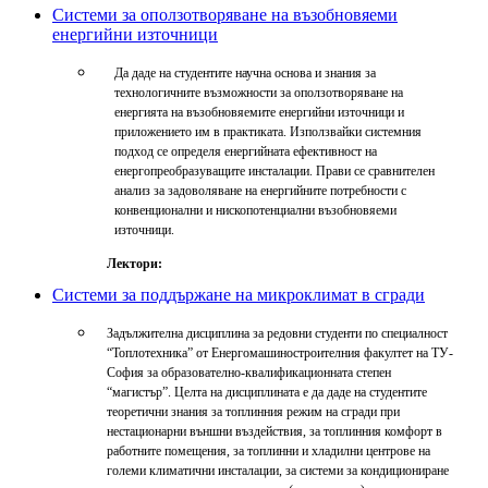
Системи за оползотворяване на възобновяеми
енергийни източници
Да даде на студентите научна основа и знания за
технологичните възможности за оползотворяване на
енергията на възобновяемите енергийни източници и
приложението им в практиката. Използвайки системния
подход се определя енергийната ефективност на
енергопреобразуващите инсталации. Прави се сравнителен
анализ за задоволяване на енергийните потребности с
конвенционални и нископотенциални възобновяеми
източници.
Лектори:
Системи за поддържане на микроклимат в сгради
Задължителна дисциплина за редовни студенти по специалност
“Топлотехника” от Енергомашиностроителния факултет на ТУ-
София за образователно-квалификационната степен
“магистър”. Целта на дисциплината е да даде на студентите
теоретични знания за топлинния режим на сгради при
нестационарни външни въздействия, за топлинния комфорт в
работните помещения, за топлинни и хладилни центрове на
големи климатични инсталации, за системи за кондициониране