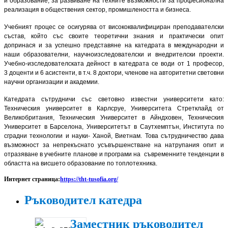
и образование, за развиване на техните възможности за професионална
реализация в обществения сектор, промишлеността и бизнеса.
Учебният процес се осигурява от висококвалифициран преподавателски
състав, който със своите теоретични знания и практически опит
допринася и за успешно представяне на катедрата в международни и
наши образователни, научноизследователски и внедрителски проекти.
Учебно-изследователската дейност в катедрата се води от 1 професор,
3 доценти и 6 асистенти, в т.ч. 8 доктори, членове на авторитетни световни
научни организации и академии.
Катедрата сътрудничи със световно известни университети като:
Техническия университет в Карлсруе, Университета Стретклайд от
Великобритания, Техническия Университет в Айндховен, Техническия
Университет в Барселона, Университетът в Саутхемптън, Института по
сградни технологии и науки- Ханой, Виетнам. Това сътрудничество дава
възможност за непрекъснато усъвършенстване на натрупания опит и
отразяване в учебните планове и програми на съвременните тенденции в
областта на висшето образование по топлотехника.
Интернет страница:
https://tht-tusofia.org/
Ръководител катедра
Заместник ръководител