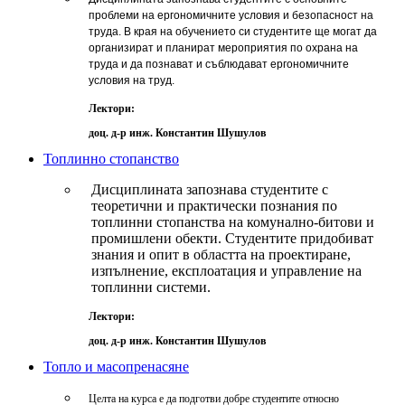
проблеми на ергономичните условия и безопасност на
труда. В края на обучението си студентите ще могат да
организират и планират мероприятия по охрана на
труда и да познават и съблюдават ергономичните
условия на труд.
Лектори:
доц. д-р инж. Константин Шушулов
Топлинно стопанство
Дисциплината запознава студентите с
теоретични и практически познания по
топлинни стопанства на комунално-битови и
промишлени обекти. Студентите придобиват
знания и опит в областта на проектиране,
изпълнение, експлоатация и управление на
топлинни системи.
Лектори:
доц. д-р инж. Константин Шушулов
Топло и масопренасяне
Целта на курса е да подготви добре студентите относно