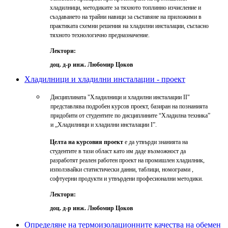
хладилници, методиките за тяхното топлинно изчисление и
създаването на трайни навици за съставяне на приложими в
практиката схемни решения на хладилни инсталации, съгласно
тяхното технологично предназначение.
Лектори:
доц. д-р инж. Любомир Цоков
Хладилници и хладилни инсталации - проект
Дисциплината "Хладилници и хладилни инсталации II"
представлява подробен курсов проект, базиран на познанията
придобити от студентите по дисциплините “Хладилна техника”
и „Хладилници и хладилни инсталации I”.
Целта на курсовия проект
е да утвърди знанията на
студентите в тази област като им даде възможност да
разработят реален работен проект на промишлен хладилник,
използвайки статистически данни, таблици, номограми ,
софтуерни продукти и утвърдени професионални методики.
Лектори:
доц. д-р инж. Любомир Цоков
Определяне на термоизолационните качества на обемен