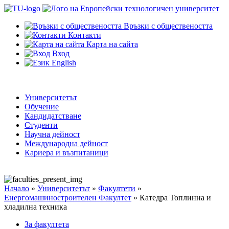
Връзки с обществеността
Контакти
Карта на сайта
Вход
English
Университетът
Обучение
Кандидатстване
Студенти
Научна дейност
Международна дейност
Кариера и възпитаници
Начало
»
Университетът
»
Факултети
»
Енергомашиностроителен Факултет
»
Катедра Топлинна и
хладилна техника
За факултета