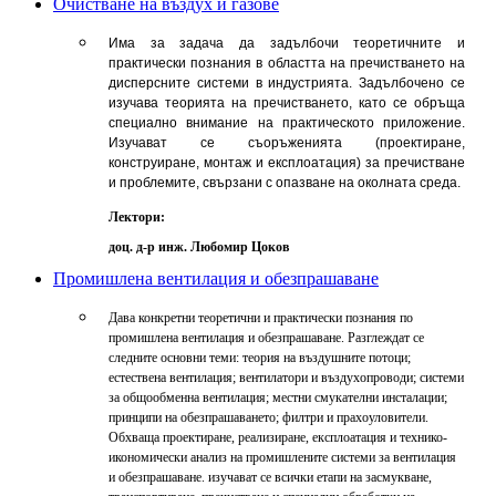
Очистване на въздух и газове
Има за задача да задълбочи теоретичните и
практически познания в областта на пречистването на
дисперсните системи в индустрията. Задълбочено се
изучава теорията на пречистването, като се обръща
специално внимание на практическото приложение.
Изучават се съоръженията (проектиране,
конструиране, монтаж и експлоатация) за пречистване
и проблемите, свързани с опазване на околната среда.
Лектори:
доц. д-р инж. Любомир Цоков
Промишлена вентилация и обезпрашаване
Дава конкретни теоретични и практически познания по
промишлена вентилация и обезпрашаване. Разглеждат се
следните основни теми: теория на въздушните потоци;
естествена вентилация; вентилатори и въздухопроводи; системи
за общообменна вентилация; местни смукателни инсталации;
принципи на обезпрашаването; филтри и прахоуловители.
Обхваща проектиране, реализиране, експлоатация и технико-
икономически анализ на промишлените системи за вентилация
и обезпрашаване. изучават се всички етапи на засмукване,