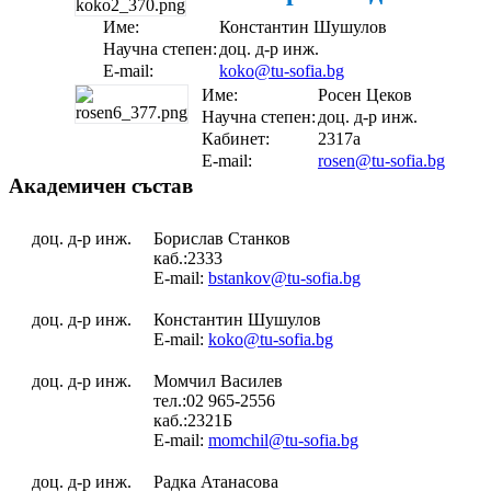
Име:
Константин Шушулов
Научна степен:
доц. д-р инж.
E-mail:
koko@tu-sofia.bg
Име:
Росен Цеков
Научна степен:
доц. д-р инж.
Кабинет:
2317а
E-mail:
rosen@tu-sofia.bg
Академичен състав
доц. д-р инж.
Борислав Станков
каб.:2333
E-mail:
bstankov@tu-sofia.bg
доц. д-р инж.
Константин Шушулов
E-mail:
koko@tu-sofia.bg
доц. д-р инж.
Момчил Василев
тел.:02 965-2556
каб.:2321Б
E-mail:
momchil@tu-sofia.bg
доц. д-р инж.
Радка Атанасова