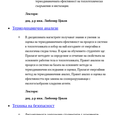
термодинамичната ефективност на топлотехнически
съоръжения и инсталации.
Лектори:
доц. д-р инж. Любомир Цоков
Термодинамични анализи
В дисциплината магистрите получават знания и умения за
оценка на термодинамичната ефективност на процеси и системи
в топлотехниката и избор на най-изгодните от енергийна и
екологична гледна точка. В края на обучението студентите ще:
Прилагат методите за определяне и отчитане на свойствата на
основните работни тела в топлотехниката; Правят анализи на
процеси и системи на базата на основните методи за
термодинамични изследвания и оценки; Прилагат енергийния
метод на термодинамичния анализ; Правят анализ и оценка на
ефективността при замяна на озоноразрушаващи с
екологосъобразни хладилни агенти.
Лектори:
доц. д-р инж. Любомир Цоков
Техника на безопасност
Дисциплината запознава студентите с основните