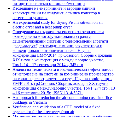
потоците в системи от топлообменници
Изследване на енергийните и аеродинамични
характеристики на въздушен слънчев колектор в
естествени условия
An experimental study for drying Pisum sativum on an
electric dryer and a heat pump dryer
Определяне на първичната енергия за отопление и
охлаждане на многофункционална сграда с
децентрализирани системи с термопомпени агрегати
„вода-въздух“, с термoдинамични рекуператори и
конвенционално отоплителни тела. Научна
конференция ЕМФ‘2014, гр.Созопол, Сборник доклади
XIX научна конференция с международно участие,
Том1. 14 – 17 септември 2014г., 345 стр
Анализ на техническата и икономическата ефективност
от използване на системи за комбинирано производство
на топлина, електричество и студ. Научна конференция
ЕМФ‘2015, гр.Созопол. Сборник доклади XX научна
конференция с международно участие, Том1, 274 стр., 13
– 16 септември 2015г., ISSN 1314-5371.
An approach for reducing the air conditioning costs in office
buildings in Vietnam
Verification and validation of a CFD model of a fixed
regenerator for heat recovery from air
Матричен метод за анализ на системи от топлообменни