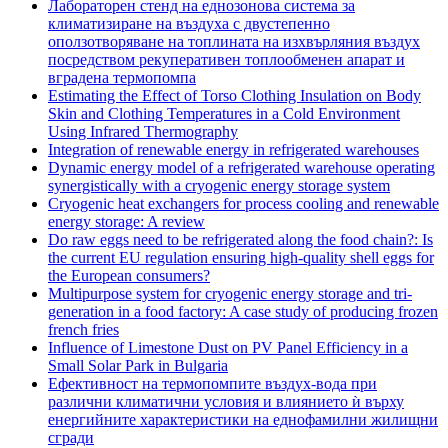
Лабораторен стенд на еднозонова система за
климатизиране на въздуха с двустепенно
оползотворяване на топлината на изхвърляния въздух
посредством рекуперативен топлообменен апарат и
вградена термопомпа
Estimating the Effect of Torso Clothing Insulation on Body
Skin and Clothing Temperatures in a Cold Environment
Using Infrared Thermography
Integration of renewable energy in refrigerated warehouses
Dynamic energy model of a refrigerated warehouse operating
synergistically with a cryogenic energy storage system
Cryogenic heat exchangers for process cooling and renewable
energy storage: A review
Do raw eggs need to be refrigerated along the food chain?: Is
the current EU regulation ensuring high-quality shell eggs for
the European consumers?
Multipurpose system for cryogenic energy storage and tri-
generation in a food factory: A case study of producing frozen
french fries
Influence of Limestone Dust on PV Panel Efficiency in a
Small Solar Park in Bulgaria
Ефективност на термопомпите въздух-вода при
различни климатични условия и влиянието ѝ върху
енергийните характеристики на еднофамилни жилищни
сгради