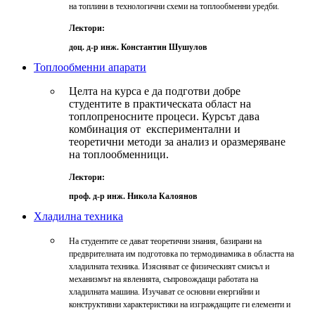
на топлини в технологични схеми на топлообменни уредби.
Лектори:
доц. д-р инж. Константин Шушулов
Топлообменни апарати
Целта на курса е да подготви добре
студентите в практическата област на
топлопреносните процеси. Курсът дава
комбинация от експериментални и
теоретични методи за анализ и оразмеряване
на топлообменници.
Лектори:
проф. д-р инж. Никола Калоянов
Хладилна техника
На студентите се дават теоретични знания, базирани на
предврителната им подготовка по термодинамика в областта на
хладилната техника. Изясняват се физическият смисъл и
механизмът на явленията, съпровождащи работата на
хладилната машина. Изучават се основни енергийни и
конструктивни характеристики на изграждащите ги елементи и