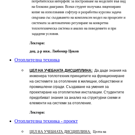
потребителски интерфейс за построяване на моделите във вид
на блокови диаграми. Всеки студент получава лицензирано
копие на използвания софтуер и разработва курсова задача
свързана със създаването на комплексен модел на процесите и
системата за автоматично регулиране на конкретна
топлотехническа система и анализ на поведението и при
зададени условия.
Лектори:
доц. д-р инж. Любомир Цоков
Отоплителна техника
ЦЕЛ НА УЧЕБНАТА ДИСЦИПЛИНА:
Да даде знания на
инженера топлотехник принципите на функциониране
на системите за отопление в жилищни, обществени и
промишлени сгради. Създаване на умения за
проектиране на отоплителни инсталации. Студентите
придобиват знания за анализ на структурни схеми и
елементи на системи за отопление.
Лектори:
Отоплителна техника - проект
ЦЕЛ НА УЧЕБНАТА ДИСЦИПЛИНА:
Целта на