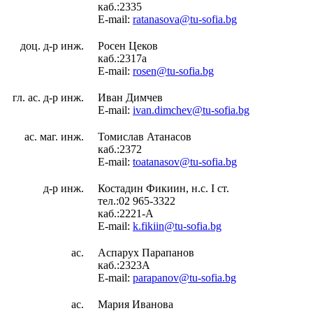
каб.:2335
E-mail:
ratanasova@tu-sofia.bg
доц. д-р инж.
Росен Цеков
каб.:2317а
E-mail:
rosen@tu-sofia.bg
гл. ас. д-р инж.
Иван Димчев
E-mail:
ivan.dimchev@tu-sofia.bg
ас. маг. инж.
Томислав Атанасов
каб.:2372
E-mail:
toatanasov@tu-sofia.bg
д-р инж.
Костадин Фикиин, н.с. I ст.
тел.:02 965-3322
каб.:2221-A
E-mail:
k.fikiin@tu-sofia.bg
ас.
Аспарух Парапанов
каб.:2323A
E-mail:
parapanov@tu-sofia.bg
ас.
Мария Иванова