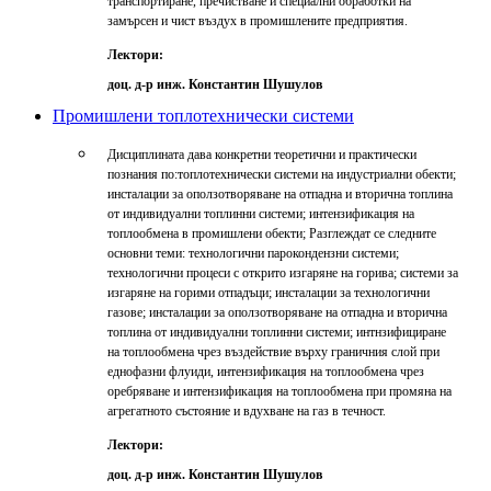
транспортиране, пречистване и специални обработки на
замърсен и чист въздух в промишлените предприятия.
Лектори:
доц. д-р инж. Константин Шушулов
Промишлени топлотехнически системи
Дисциплината дава конкретни теоретични и практически
познания по:топлотехнически системи на индустриални обекти;
инсталации за оползотворяване на отпадна и вторична топлина
от индивидуални топлинни системи; интензификация на
топлообмена в промишлени обекти; Разглеждат се следните
основни теми: технологични парокондензни системи;
технологични процеси с открито изгаряне на горива; системи за
изгаряне на горими отпадъци; инсталации за технологични
газовe; инсталации за оползотворяване на отпадна и вторична
топлина от индивидуални топлинни системи; интнзифициране
на топлообмена чрез въздействие върху граничния слой при
еднофазни флуиди, интензификация на топлообмена чрез
оребряване и интензификация на топлообмена при промяна на
агрегатното състояние и вдухване на газ в течност.
Лектори:
доц. д-р инж. Константин Шушулов