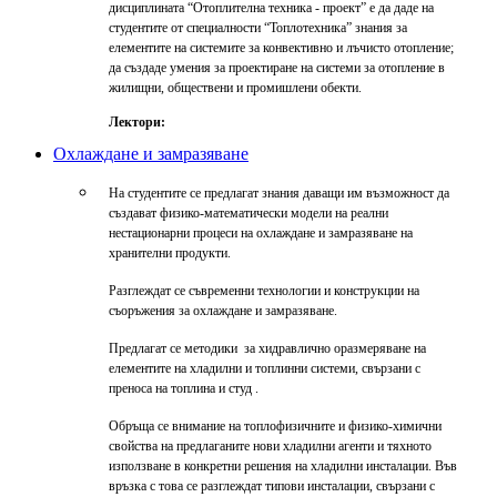
дисциплината “Отоплителна техника - проект” е да даде на
студентите от специалности “Топлотехника” знания за
елементите на системите за конвективно и лъчисто отопление;
да създаде умения за проектиране на системи за отопление в
жилищни, обществени и промишлени обекти.
Лектори:
Охлаждане и замразяване
На студентите се предлагат знания даващи им възможност да
създават физико-математически модели на реални
нестационарни процеси на охлаждане и замразяване на
хранителни продукти.
Разглеждат се съвременни технологии и конструкции на
съоръжения за охлаждане и замразяване.
Предлагат се методики за хидравлично оразмеряване на
елементите на хладилни и топлинни системи, свързани с
преноса на топлина и студ .
Обръща се внимание на топлофизичните и физико-химични
свойства на предлаганите нови хладилни агенти и тяхното
използване в конкретни решения на хладилни инсталации. Във
връзка с това се разглеждат типови инсталации, свързани с