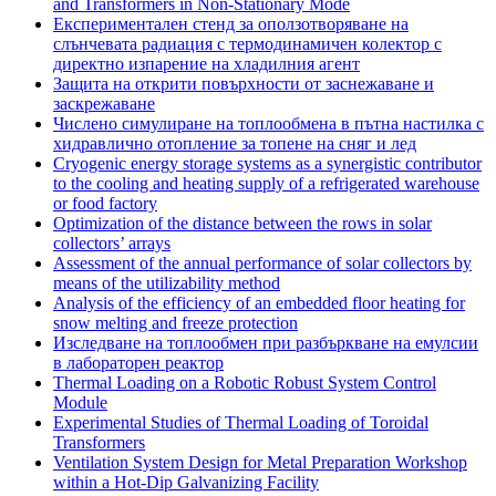
and Transformers in Non-Stationary Mode
Експериментален стенд за оползотворяване на
слънчевата радиация с термодинамичен колектор с
директно изпарение на хладилния агент
Защита на открити повърхности от заснежаване и
заскрежаване
Числено симулиране на топлообмена в пътна настилка с
хидравлично отопление за топене на сняг и лед
Cryogenic energy storage systems as a synergistic contributor
to the cooling and heating supply of a refrigerated warehouse
or food factory
Optimization of the distance between the rows in solar
collectors’ arrays
Assessment of the annual performance of solar collectors by
means of the utilizability method
Analysis of the efficiency of an embedded floor heating for
snow melting and freeze protection
Изследване на топлообмен при разбъркване на емулсии
в лабораторен реактор
Thermal Loading on a Robotic Robust System Control
Module
Experimental Studies of Thermal Loading of Toroidal
Transformers
Ventilation System Design for Metal Preparation Workshop
within a Hot-Dip Galvanizing Facility