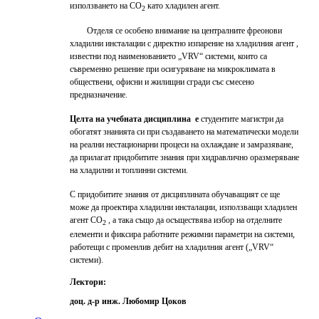
използването на СО
като хладилен агент.
2
Отделя се особено внимание на централните фреонови
хладилни инсталации с директно изпарение на хладилния агент ,
известни под наименованието „VRV“ системи, които са
съвременно решение при осигуряване на микроклимата в
обществени, офисни и жилищни сгради със смесено
предназначение.
Целта на учебната дисциплина е
студентите магистри да
обогатят знанията си при създаването на математически модели
на реални нестационарни процеси на охлаждане и замразяване,
да прилагат придобитите знания при хидравлично оразмеряване
на хладилни и топлинни системи.
С придобитите знания от дисциплината обучаващият се ще
може да проектира хладилни инсталации, използващи хладилен
агент СО
, а така също да осъществява избор на отделните
2
елементи и фиксира работните режимни параметри на системи,
работещи с променлив дебит на хладилния агент („VRV“
системи).
Лектори:
доц. д-р инж. Любомир Цоков