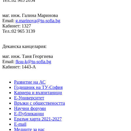
Тел.:02 965 2054
маг. инж. Галина Маринова
Email:
g.marinova@tu-sofia.bg
Кабинет: 1327
Тел.:02 965 3139
Деканска канцелария:
маг. инж. Таня Георгиева
Email:
fksu-k@tu-sofia.bg
Кабинет: 1443-А
Развитие на АС
Годишник на ТУ-София
Кариера и възпитаници
Е-Университет
Връзки с обществеността
Научни форуми
Е-Публикации
Еразъм харта 2021-2027
E-mail
Медиите за нас