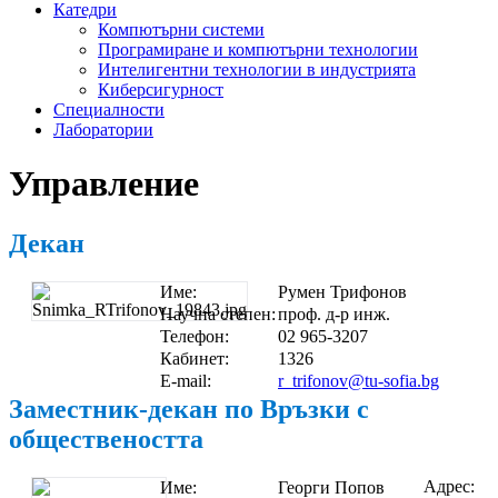
Катедри
Компютърни системи
Програмиране и компютърни технологии
Интелигентни технологии в индустрията
Киберсигурност
Специалности
Лаборатории
Управление
Декан
Име:
Румен Трифонов
Научна степен:
проф. д-р инж.
Телефон:
02 965-3207
Кабинет:
1326
E-mail:
r_trifonov@tu-sofia.bg
Заместник-декан по Връзки с
обществеността
Адрес:
Име:
Георги Попов