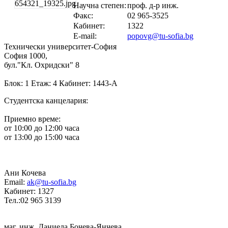
Научна степен:
проф. д-р инж.
Факс:
02 965-3525
Кабинет:
1322
E-mail:
popovg@tu-sofia.bg
Технически университет-София
София 1000,
бул."Кл. Охридски" 8
Блок: 1 Етаж: 4 Кабинет: 1443-А
Студентска канцелария:
Приемно време:
от 10:00 до 12:00 часа
от 13:00 до 15:00 часа
Ани Кочева
Email:
ak@tu-sofia.bg
Кабинет: 1327
Тел.:02 965 3139
маг. инж. Даниела Бочева-Янчева