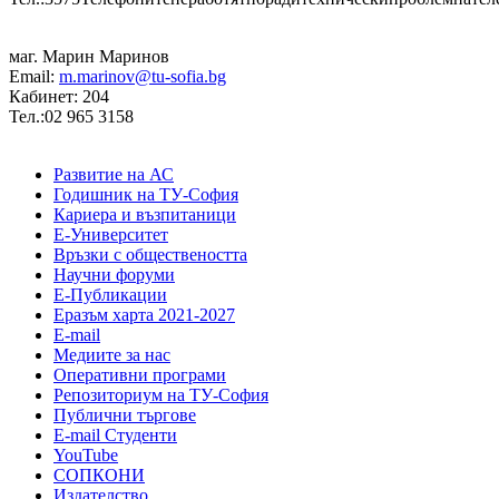
маг. Марин Маринов
Email:
m.marinov@tu-sofia.bg
Кабинет: 204
Тел.:02 965 3158
Развитие на АС
Годишник на ТУ-София
Кариера и възпитаници
Е-Университет
Връзки с обществеността
Научни форуми
Е-Публикации
Еразъм харта 2021-2027
E-mail
Медиите за нас
Оперативни програми
Репозиториум на ТУ-София
Публични търгове
Е-mail Студенти
YouTube
СОПКОНИ
Издателство