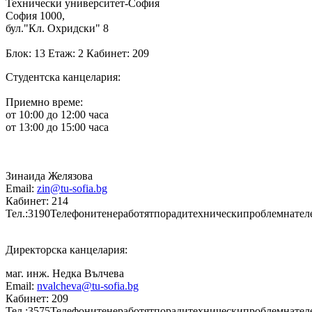
Технически университет-София
София 1000,
бул."Кл. Охридски" 8
Блок: 13 Етаж: 2 Кабинет: 209
Студентска канцелария:
Приемно време:
от 10:00 до 12:00 часа
от 13:00 до 15:00 часа
Зинаида Желязова
Email:
zin@tu-sofia.bg
Кабинет: 214
Тел.:3190Телефонитенеработятпорадитехническипроблемнате
Директорска канцелария:
маг. инж. Недка Вълчева
Email:
nvalcheva@tu-sofia.bg
Кабинет: 209
Тел.:3575Телефонитенеработятпорадитехническипроблемнате