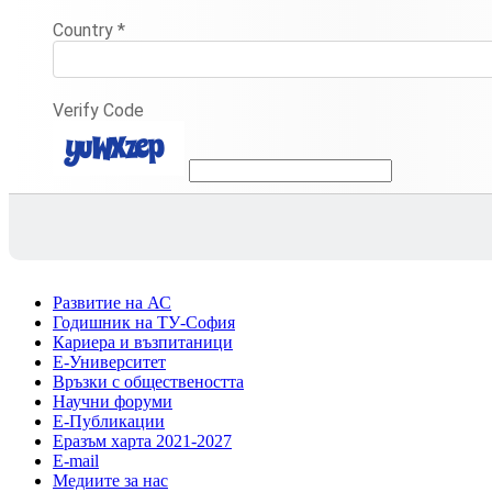
Country
*
Verify Code
Развитие на АС
Годишник на ТУ-София
Кариера и възпитаници
Е-Университет
Връзки с обществеността
Научни форуми
Е-Публикации
Еразъм харта 2021-2027
E-mail
Медиите за нас