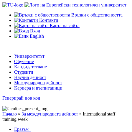
Връзки с обществеността
Контакти
Карта на сайта
Вход
English
Университетът
Обучение
Кандидатстване
Студенти
Научна дейност
Международна дейност
Кариера и възпитаници
Генерирай нов код
Начало
»
За международната дейност
»
International staff
training week
Еразъм+