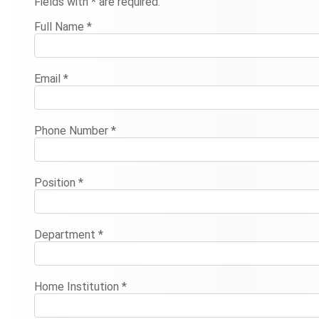
Fields with
*
are required.
Full Name
*
Email
*
Phone Number
*
Position
*
Department
*
Home Institution
*