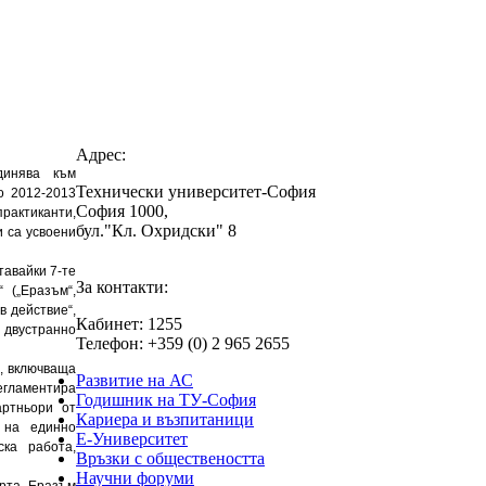
Адрес:
динява към
Технически университет-София
о 2012-2013
София 1000,
практиканти,
бул."Кл. Охридски" 8
 са усвоени
тавайки 7-те
За контакти:
 („Еразъм“,
в действие“,
Кабинет: 1255
двустранно
Телефон: +359 (0) 2 965 2655
С, включваща
Развитие на АС
регламентира
Годишник на ТУ-София
артньори от
Кариера и възпитаници
 на единно
Е-Университет
ска работа,
Връзки с обществеността
Научни форуми
арта Еразъм