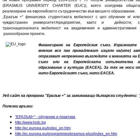
(ERASMUS UNIVERSITY CHARTER (EUC)), която осигурява общат
реализиране на европейското сътрудничество във висшето образование.
„Еразъм +” финансира студентската мобилност с цел обучение и/ или
чуждестранен университет/предприятие, както и дейности, 
транснационалната мобилност на академичния и административния 
разнообразни проекти.
Финансиране на Европейския съюз. Изразените 
мнения все пак принадлежат изцяло на(ите) авт
отразяват непременно възгледите и мненията на 
съюз или на Европейската изпълнителна а
образование и култура (EACEA). За тях не носи 
нито Европейският съюз, нито EACEA.
Уеб сайт на програма "Еразъм +" за заминаващи български студенти:
Полезни връзки:
"ЕРАЗЪМ+" - oбучение и практика
http://www.hrdc.bg
http://ec.europa.eu/index_en.htm
http://ec.europa.eu/programmes/erasmus-plus/index_en.htm