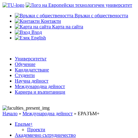
Връзки с обществеността
Контакти
Карта на сайта
Вход
English
Университетът
Обучение
Кандидатстване
Студенти
Научна дейност
Международна дейност
Кариера и възпитаници
Начало
»
Международна дейност
»
ЕРАЗЪМ+
Еразъм+
Проекти
Академично сътрудничество