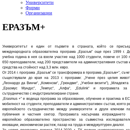
Университети
Фирми
Организации
ЕРАЗЪМ+
Университетът е един от първите в страната, който се присъе
международната образователна програма „Еразъм” още през 1999 г. Д
учебна година в нея са взели участие над 1000 студенти, повече от 100 
650 преподаватели, над 200 представители на административния състав и
средства на стойност над 3,3 млн. евро.
От 2014 г. програма „Еразъм” се трансформира в програма „Еразъм+”, съче
съществували до края на 2013 г. програми: „Учене през целия живот“
„Леонардо да Винчи“, „Коменски“, „Грюндвиг“, „Учебни визити”), „Младежта 
„Еразмус Мундус“, „Темпус“, „Алфа“, „Edulink“ и програмата за 
сътрудничество с индустриализирани страни.
„Erasmus +” е водеща програма за образование, обучение и практика в Е
мобилност на студенти, преподаватели и административен състав, която 
европейското сътрудничество между университети и други ключови п
публичния и частния сектор. Програмата насърчава изграждането
европейско образователно пространство за съвместна изследовател
иновации, икономически растеж, пазар на труда и междукултурен диалог.
За новия програмен период 2014-2020 г. ТУ получи университетска х