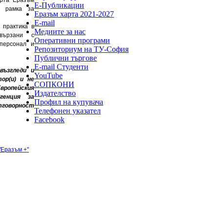
Е-Публикации
а рамка за
Еразъм харта 2021-2027
E-mail
 практика в
Медиите за нас
свързани с
Оперативни програми
персонал и
Репозиториум на ТУ-София
Публични търгове
Е-mail Студенти
възгледи и
YouTube
ор(и) и не
СОПКОНИ
Европейския
Издателство
генция за
Профил на купувача
отговорност
Телефонен указател
Facebook
"Еразъм +"