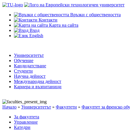
Връзки с обществеността
Контакти
Карта на сайта
Вход
English
Университетът
Обучение
Кандидатстване
Студенти
Научна дейност
Международна дейност
Кариера и възпитаници
Начало
»
Университетът
»
Факултети
»
Факултет за френско об
За факултета
Управление
Катедри