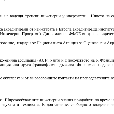
ми на водещи френски инженерни университети. Нивото на обу
са акредитирани от най-старата в Европа акредитираща институци
а Инженерни Програми). Дипломaта на ФФОЕ ви дава юридическ
разование, издаден от Националната Агенция за Оценяване и Акр
о-езична асоциация (AUF), както и с посолството на р. Франция
ранция или друга франкофонска държава. Финансова подкрепа
е обуславят и от многобройните контакти на преподавателите о
за. Широкообхватните инженерни знания придобити по време на
науката и техниката. В допълнение, свободното владеене н