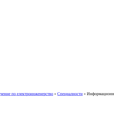
учение по електроинженерство
»
Специалности
»
Информационни