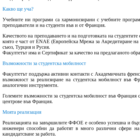
Какво ще уча?
Учебните ни програми са хармонизирани с учебните програ
преподаватели и на студенти във и от Франция.
Качеството на преподаването и на подготовката на студентите 
която е част от ENAE (Европейска Мрежа за Акредитиране н
съюз, Турция и Русия.
Факултетът има и Сертификат за качество на предлаганото об
Възможности за студентска мобилност
Факултетът поддържа активни контакти с Академичнатa френск
възможност за реализиране на студентска мобилност във Ф
аналогични инструменти.
Големите възможности за студентска мобилност във Франция с
центрове във Франция.
Моята реализация
Реализацията на завършилите ФФОЕ е особено успешна и бър
инженери способни да работят в много различни сфери на 
кандидатсване за работа.