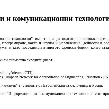
 и комуникационни технолог
онни технологии" има за цел да подготви висококвалифици
 програмиране, както и научна и управленска дейности в обл
лужат и като посредници в многото френски фирми, които съз
чили съвместна акредитация от:
d’ingénieurs - CTI)
ropean Network for Accreditation of Engineering Education - E
инженер" в страните от Европейския съюз, Турция и Русия.
остта "Информационни и комуникационни технологии" е от пр