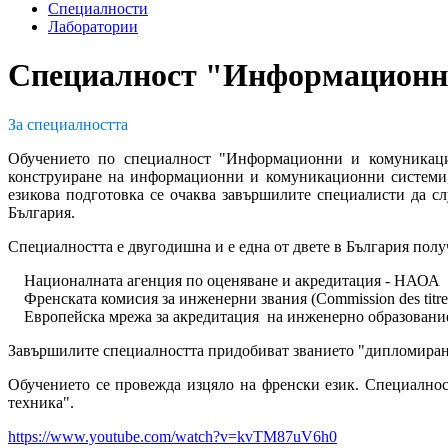
Специалности
Лаборатории
Специалност "Информационни
За специалността
Обучението по специалност "Информационни и комуникаци
конструиране на информационни и комуникационни системи,
езикова подготовка се очаква завършилите специалисти да с
България.
Специалността е двугодишна и е една от двете в България полу
Националната агенция по оценяване и акредитация - НАОА
Френската комисия за инженерни звания (Commission des titres 
Европейска мрежа за акредитация на инженерно образование (Eu
Завършилите специалността придобиват званието "дипломиран 
Обучението се провежда изцяло на френски език. Специалн
техника".
https://www.youtube.com/watch?v=kvTM87uV6h0