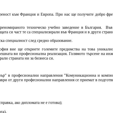
реност към Франция и Европа. При нас ще получите добро фре
реномираното техническо учебно заведение в България. Във
ата си част те са специализирали във Франция и в други страни
ка специалност след средно образование.
офия вие ще откриете големите предимства на това уникално
пешната ви професионална реализация. Голямото търсене на инж
али страната ни за бизнеса си.
авър" в професионални направления "Комуникационна и компютъ
ври от други професионални направления се приемат в подготв
равка, ако дипломата не е готова);
та).