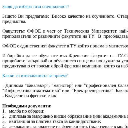
Защо да избера тази специалност?
Защото Ви предлагаме: Високо качество на обучението, Отво
предимства.
Факултетът ФФОЕ е част от Техническия Университет, най-
преподаватели от различните факултети на ТУ. В преобладаващ
ФФОЕ е единственият факултет в ТУ, който приема в магистърс
Избирайки да се обучавате във Френския факултет на ТУ-С
придобиете завършвайки обучението си ще ви послужат за ус
продиктувано от големия брой френски компании, които са избр
Какви са изискванията за прием?
- Диплома "бакалавър", "магистър" или "професионален бал
"Информатика и математика" или "Електроенергетика". Бакала
- Владеене на френски език
Необходими документи:
1. молба по образец;
2. диплома за завършено висше образование (или академична сп
3. квитанция за платена такса за кандидатстване;
4. декларация за владеене на френски език (включена е в молба