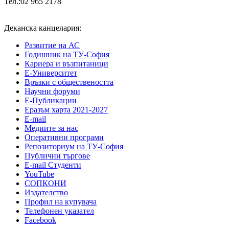
Тел.:02 965 2178
Деканска канцелария:
Развитие на АС
Годишник на ТУ-София
Кариера и възпитаници
Е-Университет
Връзки с обществеността
Научни форуми
Е-Публикации
Еразъм харта 2021-2027
E-mail
Медиите за нас
Оперативни програми
Репозиториум на ТУ-София
Публични търгове
Е-mail Студенти
YouTube
СОПКОНИ
Издателство
Профил на купувача
Телефонен указател
Facebook