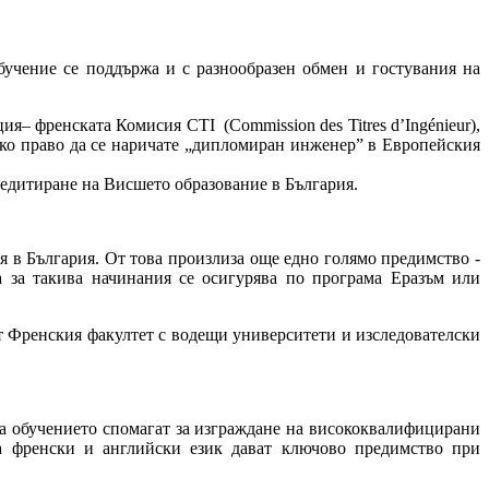
чение се поддържа и с разнообразен обмен и гостувания на
я– френската Комисия CTI (Commission des Titres d’Ingénieur),
о право да се наричате „дипломиран инженер” в Европейския
едитиране на Висшето образование в България.
 в България. От това произлиза още едно голямо предимство -
 за такива начинания се осигурява по програма Еразъм или
т Френския факултет с водещи университети и изследователски
 обучението спомагат за изграждане на висококвалифицирани
а френски и английски език дават ключово предимство при