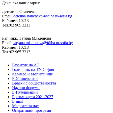
Деканска канцелария:
Детелина Станчева
Email:
detelina.stancheva@fdiba.tu-sofia.bg
Кабинет: 10213
Тел.:02 965 3213
маг. инж. Татяна Младенова
Email:
tatyana.mladenova@fdiba.tu-sofia.bg
Кабинет: 10213
Тел.:02 965 3213
Развитие на АС
Годишник на ТУ-София
Кариера и възпитаници
Е-Университет
Връзки с обществеността
Научни форуми
Е-Публикации
Еразъм харта 2021-2027
E-mail
Медиите за нас
Оперативни програми