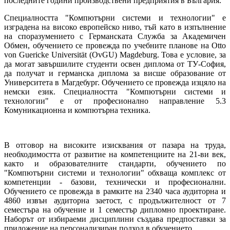
последните години производствени предприятия в България.
Специалността "Компютърни системи и технологии" е
изградена на високо европейско ниво, тъй като в изпълнение
на споразумението с Германската Служба за Академичен
Обмен, обучението се провежда по учебните планове на Otto
von Guericke Universität (OvGU) Magdeburg. Това е условие, за
да могат завършилите студенти освен диплома от ТУ-София,
да получат и германска диплома за висше образование от
Университета в Магдебург. Обучението се провежда изцяло на
немски език. Специалността "Компютърни системи и
технологии" е от професионално направление 5.3
Комуникационна и компютърна техника.
В отговор на високите изисквания от пазара на труда,
необходимостта от развитие на компетенциите на 21-ви век,
както и образователните стандарти, обучението по
"Компютърни системи и технологии" обхваща комплекс от
компетенции - базови, технически и професионални.
Обучението се провежда в рамките на 2340 часа аудиторна и
4860 извън аудиторна заетост, с продължителност от 7
семестъра на обучение и 1 семестър дипломно проектиране.
Наборът от избираеми дисциплини създава предпоставки за
приложение на персонализиран подход в обучението.