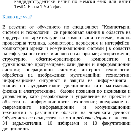
кандидатстудентски изпит по Немски език или изпит
TestDaF към ТУ-София.
Какво ще уча?
В резултат от обучението по специалност "Компютърни
системи и технологии" се придобиват знания в областта на
хардуера по: архитектури на компютърни системи, микро-
процесорна техника, компютърна периферия и интерфейси,
компютърни мрежи и комуникационни системи | в областта
на софтуера по: синтез и анализ на алгоритми; алгоритмично,
структурно, обектно-ориентирано, компонентно и
функционално програмиране; бази данни и информационни
системи; операционни системи; интернет технологии;
обработка на изображения; мултимедийни технологии;
информационна сигурност и защита на информацията |
знания по фундаментални дисциплини като математика,
физика и електротехника | базови познания по икономика и
управление, като разработване и управление на проекти в
областта на информационните технологии; внедряване на
съвременните информационни и комуникационни
технологии в различните области на човешката дейност.
Обучението се осъществява само в
редовна форма
и включва
34 задължителни, 10 избираеми и 10 факултативни
дисциплини.