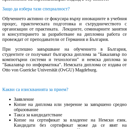
Защо да избера тази специалност?
Обучението активно се фокусира върху иновациите в учебния
процес, практическата подготовка и сътрудничеството с
организации от практиката. Лекциите, семинарните занятия
и консултирането за разработване на дипломна работа се
провеждат от преподаватели от Германия и България.
При успешно завършване на обучението в България,
студентите се получават българска диплома за "Бакалавър по
компютърни системи и технологии" и немска диплома за
"Бакалавър по информатика". Немската диплома се издава от
Otto von Guericke Universität (OvGU) Magdeburg.
Какви са изискванията за прием?
Заявление
Копие на диплома или уверение за завършено средно
образование
Такса за кандидатстване
Копие на сертификат за владеене на Немски език.
Кандидати без сертификат може да се явят на