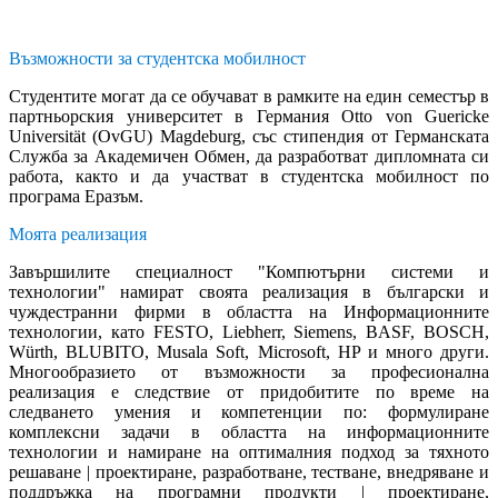
Възможности за студентска мобилност
Студентите могат да се обучават в рамките на един семестър в
партньорския университет в Германия Otto von Guericke
Universität (OvGU) Magdeburg, със стипендия от Германската
Служба за Академичен Обмен, да разработват дипломната си
работа, както и да участват в студентска мобилност по
програма Еразъм.
Моята реализация
Завършилите специалност "Компютърни системи и
технологии" намират своята реализация в български и
чуждестранни фирми в областта на Информационните
технологии, като FESTO, Liebherr, Siemens, BASF, BOSCH,
Würth, BLUBITO, Musala Soft, Microsoft, HP и много други.
Многообразието от възможности за професионална
реализация е следствие от придобитите по време на
следването умения и компетенции по: формулиране
комплексни задачи в областта на информационните
технологии и намиране на оптималния подход за тяхното
решаване | проектиране, разработване, тестване, внедряване и
поддръжка на програмни продукти | проектиране,