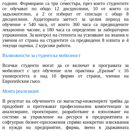
години. Формирани са три семестъра, през които студентите
се обучават по общо 12 дисциплини, 10 от които са
задължителни, а 2 се избират от списъци с общо 8
дисциплини. Аудиторната заетост за целия период на
обучение е 540 часа, от които 360 часа са предвидените
лекционни часове, а 180 часа са определени за лабораторни
упражнения. За контрол на степента на усвояване на знания и
умения от страна на студентите са предвидени 8 изпита и 4
текущи оценки, 2 курсови работи.
Възможности за студентска мобилност
Всички студенти могат да се включат в програмата за
мобилност с цел обучение или практика „Еразъм“ с 16
университета и над 10 фирми от страни, членки на
Европейския съюз.
Моята реализация
В резултат на обучението си магистър-инженерите трябва да
придобият и притежават професионални компетенции за
анализиране, проектиране, разработване и използване на
системи за управление на ресурси в предприятията и
софтуерни бизнес-приложения спрямо конкретни изисквания
и нужди на предприятие, фирма, звено в държавната