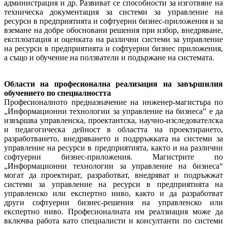
администрация и др. Развиват се способности за изготвяне на
техническа документация за системи за управление на
ресурси в предприятията и софтуерни бизнес-приложения и за
вземане на добре обосновани решения при избор, внедряване,
експлоатация и оценката на различни системи за управление
на ресурси в предприятията и софтуерни бизнес приложения,
а също и обучение на ползватели и подържане на системата.
Области на професионална реализация на завършилия
обучението по специалността
Професионалното предназначение на инженер-магистъра по
„Информационни технологии за управление на бизнеса” е да
извършва управленска, проектантска, научно-изследователска
и педагогическа дейност в областта на проектирането,
разработването, внедряването и подрръжката на системи за
управление на ресурси в предприятията, както и на различни
софтуерни бизнес-приложения. Магистрите по
„Информационни технологии за управление на бизнеса“
могат да проектират, разработват, внедряват и подръжжат
системи за управление на ресурси в предприятията на
управленско или експертно ниво, както и да разработват
други софтуерни бизнес-решения на управленско или
експертно ниво. Професионалната им реалзиация може да
включва работа като специалисти и консултанти по системи