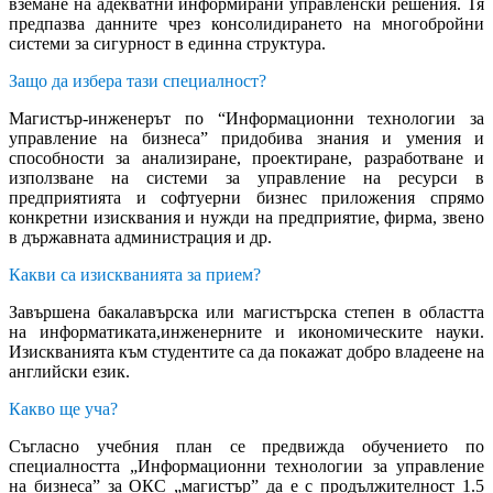
вземане на адекватни информирани управленски решения. Тя
предпазва данните чрез консолидирането на многобройни
системи за сигурност в единна структура.
Защо да избера тази специалност?
Магистър-инженерът по “Информационни технологии за
управление на бизнеса” придобива знания и умения и
способности за анализиране, проектиране, разработване и
използване на системи за управление на ресурси в
предприятията и софтуерни бизнес приложения спрямо
конкретни изисквания и нужди на предприятие, фирма, звено
в държавната администрация и др.
Какви са изискванията за прием?
Завършена бакалавърска или магистърска степен в областта
на информатиката,инженерните и икономическите науки.
Изискванията към студентите са да покажат добро владеене на
английски език.
Какво ще уча?
Съгласно учебния план се предвижда обучението по
специалността „Информационни технологии за управление
на бизнеса” за ОКС „магистър” да е с продължителност 1.5