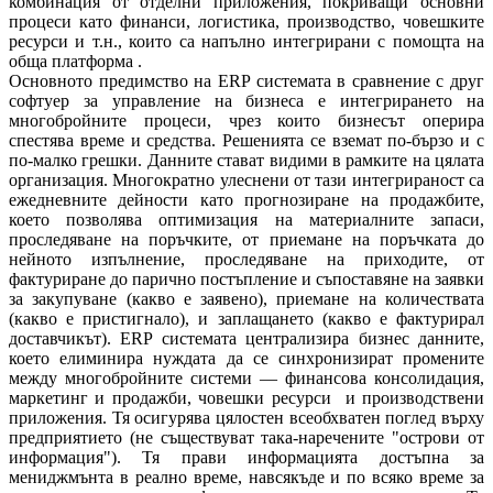
комбинация от отделни приложения, покриващи основни
процеси като финанси, логистика, производство, човешките
ресурси и т.н., които са напълно интегрирани с помощта на
обща платформа .
Основното предимство на ERP системата в сравнение с друг
софтуер за управление на бизнеса е интегрирането на
многобройните процеси, чрез които бизнесът оперира
спестява време и средства. Решенията се вземат по-бързо и с
по-малко грешки. Данните стават видими в рамките на цялата
организация. Многократно улеснени от тази интегрираност са
ежедневните дейности като прогнозиране на продажбите,
което позволява оптимизация на материалните запаси,
проследяване на поръчките, от приемане на поръчката до
нейното изпълнение, проследяване на приходите, от
фактуриране до парично постъпление и съпоставяне на заявки
за закупуване (какво е заявено), приемане на количествата
(какво е пристигнало), и заплащането (какво е фактурирал
доставчикът). ERP системата централизира бизнес данните,
което елиминира нуждата да се синхронизират промените
между многобройните системи — финансова консолидация,
маркетинг и продажби, човешки ресурси и производствени
приложения. Тя осигурява цялостен всеобхватен поглед върху
предприятието (не съществуват така-наречените "острови от
информация"). Тя прави информацията достъпна за
мениджмънта в реално време, навсякъде и по всяко време за