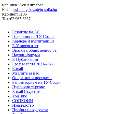
маг. инж. Ася Ангелова
Email:
asia_angelova@tu-sofia.bg
Кабинет: 1106
Тел.:02 965 3337
Развитие на АС
Годишник на ТУ-София
Кариера и възпитаници
Е-Университет
Връзки с обществеността
Научни форуми
Е-Публикации
Еразъм харта 2021-2027
E-mail
Медиите за нас
Оперативни програми
Репозиториум на ТУ-София
Публични търгове
Е-mail Студенти
YouTube
СОПКОНИ
Издателство
Профил на купувача