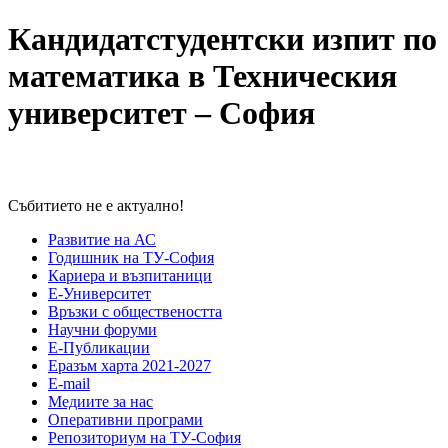
Кандидатстудентски изпит по
математика в Техническия
университет – София
Събитието не е актуално!
Развитие на АС
Годишник на ТУ-София
Кариера и възпитаници
Е-Университет
Връзки с обществеността
Научни форуми
Е-Публикации
Еразъм харта 2021-2027
E-mail
Медиите за нас
Оперативни програми
Репозиториум на ТУ-София