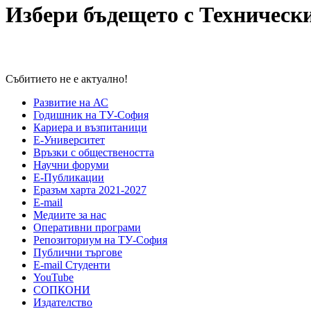
Избери бъдещето с Техническ
Събитието не е актуално!
Развитие на АС
Годишник на ТУ-София
Кариера и възпитаници
Е-Университет
Връзки с обществеността
Научни форуми
Е-Публикации
Еразъм харта 2021-2027
E-mail
Медиите за нас
Оперативни програми
Репозиториум на ТУ-София
Публични търгове
Е-mail Студенти
YouTube
СОПКОНИ
Издателство