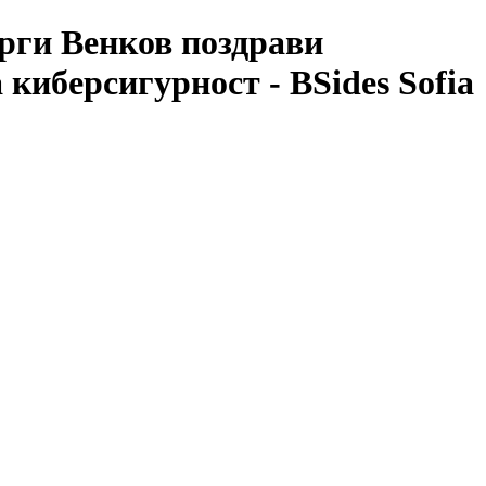
орги Венков поздрави
киберсигурност - BSides Sofia