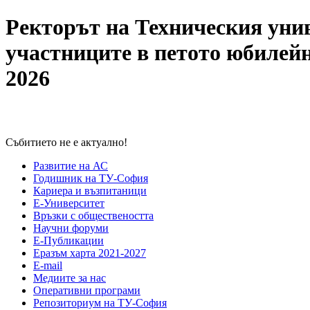
Ректорът на Техническия унив
участниците в петото юбилейн
2026
Събитието не е актуално!
Развитие на АС
Годишник на ТУ-София
Кариера и възпитаници
Е-Университет
Връзки с обществеността
Научни форуми
Е-Публикации
Еразъм харта 2021-2027
E-mail
Медиите за нас
Оперативни програми
Репозиториум на ТУ-София