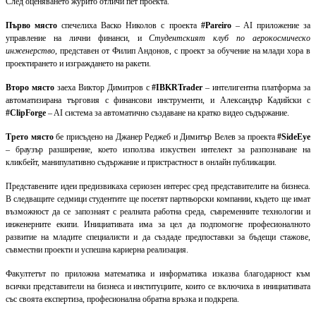
След оценяването журито отличи пет проекта.
Първо място
спечелиха Васко Николов с проекта
#Pareiro
– AI приложение за
управление на лични финанси, и
Студентският клуб по аерокосмическо
инженерство
, представен от Филип Андонов, с проект за обучение на млади хора в
проектирането и изграждането на ракети.
Второ място
заеха Виктор Димитров с
#IBKRTrader
– интелигентна платформа за
автоматизирана търговия с финансови инструменти, и Александър Кадийски с
#ClipForge
– AI система за автоматично създаване на кратко видео съдържание.
Трето място
бе присъдено на Джанер Реджеб и Димитър Велев за проекта
#SideEye
– браузър разширение, което използва изкуствен интелект за разпознаване на
кликбейт, манипулативно съдържание и пристрастност в онлайн публикации.
Представените идеи предизвикаха сериозен интерес сред представителите на бизнеса.
В следващите седмици студентите ще посетят партньорски компании, където ще имат
възможност да се запознаят с реалната работна среда, съвременните технологии и
инженерните екипи. Инициативата има за цел да подпомогне професионалното
развитие на младите специалисти и да създаде предпоставки за бъдещи стажове,
съвместни проекти и успешна кариерна реализация.
Факултетът по приложна математика и информатика изказва благодарност към
всички представители на бизнеса и институциите, които се включиха в инициативата
със своята експертиза, професионална обратна връзка и подкрепа.