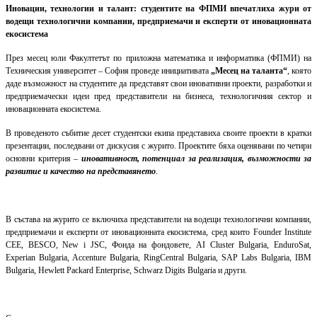
Иновации, технологии и талант: студентите на ФПМИ впечатлиха жури от
водещи технологични компании, предприемачи и експерти от иновационната
екосистема
През месец юли Факултетът по приложна математика и информатика (ФПМИ) на
Техническия университет – София проведе инициативата
„Месец на таланта“
, която
даде възможност на студентите да представят свои иновативни проекти, разработки и
предприемачески идеи пред представители на бизнеса, технологичния сектор и
иновационната екосистема.
В проведеното събитие десет студентски екипа представиха своите проекти в кратки
презентации, последвани от дискусия с журито. Проектите бяха оценявани по четири
основни критерия –
иновативност, потенциал за реализация, възможности за
развитие и качество на представянето
.
В състава на журито се включиха представители на водещи технологични компании,
предприемачи и експерти от иновационната екосистема, сред които Founder Institute
CEE, BESCO, New i JSC, Фонда на фондовете, AI Cluster Bulgaria, EnduroSat,
Experian Bulgaria, Accenture Bulgaria, RingCentral Bulgaria, SAP Labs Bulgaria, IBM
Bulgaria, Hewlett Packard Enterprise, Schwarz Digits Bulgaria и други.