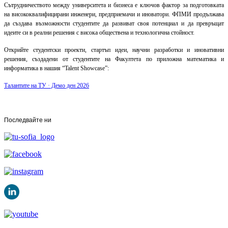
Сътрудничеството между университета и бизнеса е ключов фактор за подготовката
на висококвалифицирани инженери, предприемачи и иноватори. ФПМИ продължава
да създава възможности студентите да развиват своя потенциал и да превръщат
идеите си в реални решения с висока обществена и технологична стойност.
Открийте студентски проекти, стартъп идеи, научни разработки и иновативни
решения, създадени от студентите на Факултета по приложна математика и
информатика в нашия “Talent Showcase”:
Талантите на ТУ · Демо ден 2026
Последвайте ни