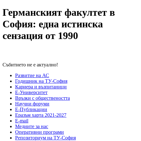
Германският факултет в
София: една истинска
сензация от 1990
Събитието не е актуално!
Развитие на АС
Годишник на ТУ-София
Кариера и възпитаници
Е-Университет
Връзки с обществеността
Научни форуми
Е-Публикации
Еразъм харта 2021-2027
E-mail
Медиите за нас
Оперативни програми
Репозиториум на ТУ-София