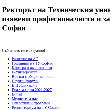
Ректорът на Техническия унив
изявени професионалисти и з
София
Събитието не е актуално!
Развитие на АС
Годишник на ТУ-София
Кариера и възпитаници
Е-Университет
Връзки с обществеността
Научни форуми
Е-Публикации
Еразъм харта 2021-2027
E-mail
Медиите за нас
Оперативни програми
Репозиториум на ТУ-София