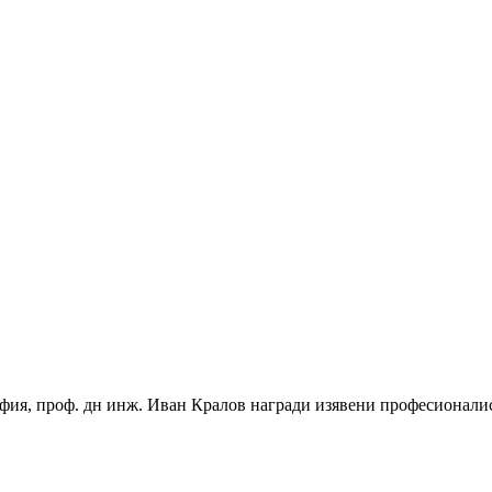
офия, проф. дн инж. Иван Кралов награди изявени професионали