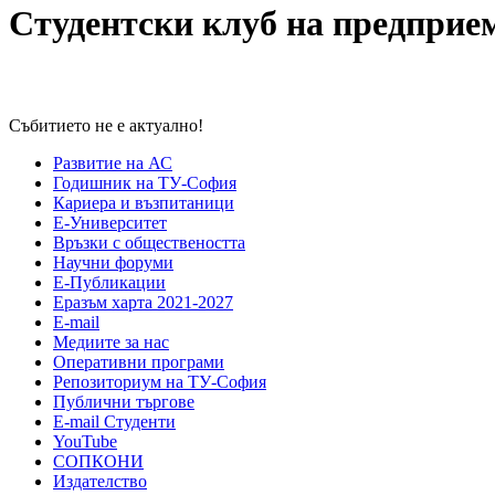
Студентски клуб на предпр
Събитието не е актуално!
Развитие на АС
Годишник на ТУ-София
Кариера и възпитаници
Е-Университет
Връзки с обществеността
Научни форуми
Е-Публикации
Еразъм харта 2021-2027
E-mail
Медиите за нас
Оперативни програми
Репозиториум на ТУ-София
Публични търгове
Е-mail Студенти
YouTube
СОПКОНИ
Издателство