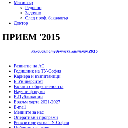
Магистър
Редовно
Задочно
След проф. бакалавър
Доктор
ПРИЕМ '2015
2015
Кандидатстудентска кампания
Развитие на АС
Годишник на ТУ-София
Кариера и възпитаници
Е-Университет
Връзки с обществеността
Научни форуми
Е-Публикации
Еразъм харта 2021-2027
E-mail
Медиите за нас
Оперативни програми
Репозиториум на ТУ-София
Публични търгове