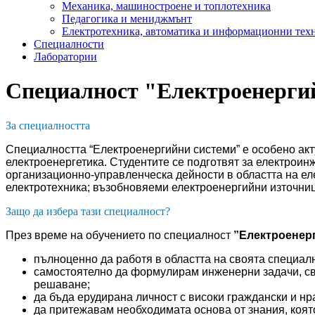
Механика, машиностроене и топлотехника
Педагогика и мениджмънт
Електротехника, автоматика и информационни тех
Специалности
Лаборатории
Специалност "Електроенерги
За специалността
Специалността “Електроенергийни системи” е особено ак
електроенергетика. Студентите се подготвят за електроин
организационно-управленческа дейности в областта на ел
електротехника; възобновяеми електроенергийни източни
Защо да избера тази специалност?
През време на обучението по специалност
”Електроенер
пълноценно да работя в областта на своята специал
самостоятелно да формулирам инженерни задачи, свъ
решаване;
да бъда ерудирана личност с високи граждански и нра
да притежавам необходимата основа от знания, коят