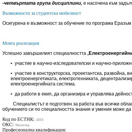
-четвъртата група дисциплини,
е насочена към задъл
Възможности за студентска мобилност
Осигурена е възможност за обучение по програма Еразъм 
Моята реализация
Успешно завършилият специалността „
Електроенергийн
• участие в научно-изследователски и научно-прилож
• участие в конструкторска, проектантска, развойна, 
електроенергетиката, електротехниката, децентрализ
електроенергийната система.
• да работи в екип, да организира и управлява дейнос
Специалистът е подготвен за работа във всички области
обучението си по специалността знания и умения може да 
Код по ЕСТНК:
sEES
ОКС:
Магистър
Професионална квалификация: