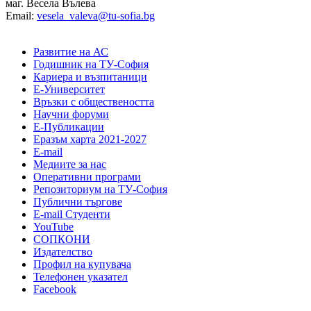
маг. Весела Вълева
Email:
vesela_valeva@tu-sofia.bg
Развитие на АС
Годишник на ТУ-София
Кариера и възпитаници
Е-Университет
Връзки с обществеността
Научни форуми
Е-Публикации
Еразъм харта 2021-2027
E-mail
Медиите за нас
Оперативни програми
Репозиториум на ТУ-София
Публични търгове
Е-mail Студенти
YouTube
СОПКОНИ
Издателство
Профил на купувача
Телефонен указател
Facebook