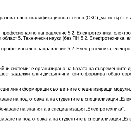
разователно-квалификационна степен (ОКС) „магистър“ се и
т професионално направление 5.2. Електротехника, електр
 област 5. Технически науки (без ПН 5.2. Електротехника, е
 професионално направление 5.2. Електротехника, електро
йни системи” е организирано на базата на съвременните д
 шест задължителни дисциплини, които формират общотеорет
исциплини формиращи съответните специлизиращи модули,
ване на подготовката на студентите в специализация „Елек
очаване на знанията в специализация „Електротехника“.
аване на подготовката на студентите в специализация „Ел