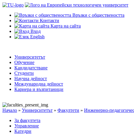
Връзки с обществеността
Контакти
Карта на сайта
Вход
English
Университетът
Обучение
Кандидатстване
Студенти
Научна дейност
Международна дейност
Кариера и възпитаници
Начало
»
Университетът
»
Факултети
»
Инженерно-педагогичес
За факултета
Управление
Катедри