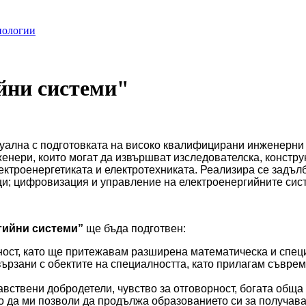
нологии
йни системи"
туална с подготовката на високо квалифицирани инженерни
женери, които могат да извършват изследователска, констру
ектроенергетиката и електротехниката. Реализира се задъл
ци; цифровизация и управление на електроенергийните сис
гийни системи”
ще бъда подготвен:
ност, като ще притежавам разширена математическа и спец
рзани с обектите на специалността, като прилагам съврем
вствени добродетели, чувство за отговорност, богата обща 
о да ми позволи да продължа образованието си за получав