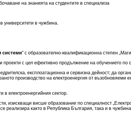
бочаване на знанията на студентите в специализа
в университети в чужбина.
и системи
” с образователно-квалификационна степен „Маги
ни проекти с цел ефективно продължение на обучението по 
внедрителска, експлоатационна и сервизна дейност; да орга
ираното производство на електроенергия от възобновяеми 
ти в електроенергийния сектор.
, изискващи висше образование по специалност „Електро
се реализира както в Република България, така и в чужбина