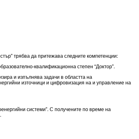
стър” трябва да притежава следните компетенции:
образователно-квалификационна степен “Доктор”.
низира и изпълнява задачи в областта на
енергийни източници и цифровизация на и управление на
енергийни системи”. С получените по време на
.