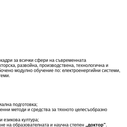
 кадри за всички сфери на съвременната
кторска, развойна, производствена, технологична и
бочено модулно обучение по: електроенергийни системи,
теми.
иална подготовка;
енни методи и средства за тяхното целесъобразно
и езикова култура;
ане на образователната и научна степен
„доктор”
.