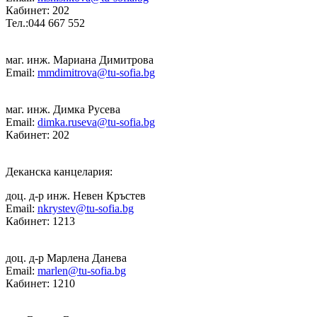
Кабинет: 202
Тел.:044 667 552
маг. инж. Мариана Димитрова
Email:
mmdimitrova@tu-sofia.bg
маг. инж. Димка Русева
Email:
dimka.ruseva@tu-sofia.bg
Кабинет: 202
Деканска канцелария:
доц. д-р инж. Невен Кръстев
Email:
nkrystev@tu-sofia.bg
Кабинет: 1213
доц. д-р Марлена Данева
Email:
marlen@tu-sofia.bg
Кабинет: 1210