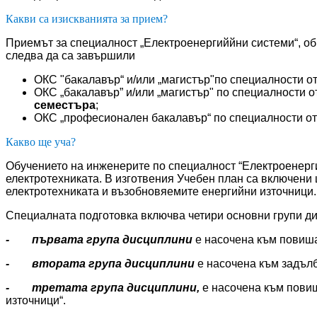
Какви са изискванията за прием?
Приемът за специалност „Електроенергиййни системи“, об
следва да са завършили
ОКС "бакалавър“ и/или „магистър"по специалности о
ОКС „бакалавър” и/или „магистър" по специалности от
семестъра
;
ОКС „професионален бакалавър“ по специалности от
Какво ще уча?
Обучението на инженерите по специалност “Електроенерги
електротехниката. В изготвения Учебен план са включени
електротехниката и възобновяемите енергийни източници.
Специалната подготовка включва четири основни групи д
- първата група дисциплини
е насочена към повиша
- втората група дисциплини
е насочена към задълб
- третата група дисциплини,
е насочена към повиш
източници“.