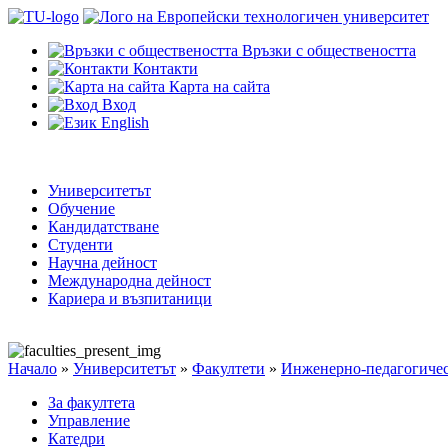
Връзки с обществеността
Контакти
Карта на сайта
Вход
English
Университетът
Обучение
Кандидатстване
Студенти
Научна дейност
Международна дейност
Кариера и възпитаници
Начало
»
Университетът
»
Факултети
»
Инженерно-педагогичес
За факултета
Управление
Катедри