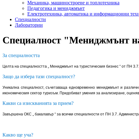
Механика, машиностроене и топлотехника
Педагогика и мениджмънт
Електротехника, автоматика и информационни тех
Специалности
Лаборатории
Специалност "Мениджмънт на
За специалността
Целта на специалността „ Мениджмънт на туристическия бизнес “ от ПН 3.7
Защо да избера тази специалност?
Уникална специалност, съчетаваща едновременно мениджмънт и различни
икономическия сектор туризъм. Придобиват умения за анализиране, оценява
Какви са изискванията за прием?
Завършена ОКС „ бакалавър “ за всички специалности от ПН 3.7. Администр
Какво ще уча?