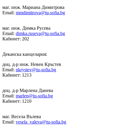
маг. инж. Мариана Димитрова
Email:
mmdimitrova@tu-sofia.bg
маг. инж. Димка Русева
Email:
dimka.ruseva@tu-sofia.bg
Кабинет: 202
Деканска канцелария:
доц. д-р инж. Невен Кръстев
Email:
nkrystev@tu-sofia.bg
Кабинет: 1213
доц. д-р Марлена Данева
Email:
marlen@tu-sofia.bg
Кабинет: 1210
маг. Весела Вълева
Email:
vesela_valeva@tu-sofia.bg