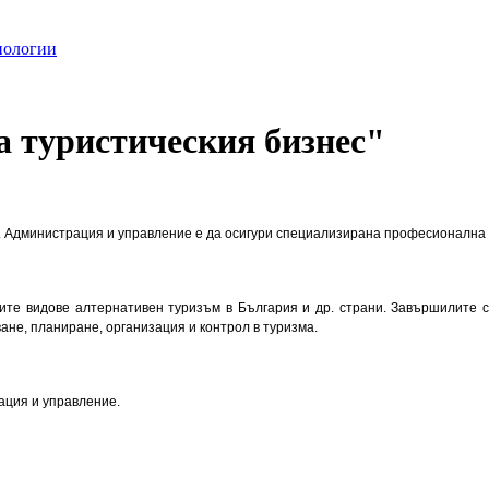
нологии
 туристическия бизнес"
. Администрация и управление е да осигури специализирана професионална п
те видове алтернативен туризъм в България и др. страни. Завършилите 
не, планиране, организация и контрол в туризма.
ация и управление.