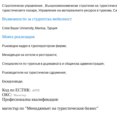
Стратегическо управление , Външноикономически стратегии на туристическ
туристическите пазари, Управление на материалните ресурси в туризма, С
Възможности за студентска мобилност
Celal Bayar University, Manisa, Турция
Моята реализация
Ръководни кадри в туроператорски фирми;
Мениджъри на хотели и ресторанти;
Специалисти по туризъм в държавната и общинска администрация;
Ръководители на туристически сдружения;
Екскурзоводи;
Код по ЕСТНК:
sMTB
ОКС:
Магистър
Професионална квалификация:
магистър по "Мениджмънт на туристическия бизнес"