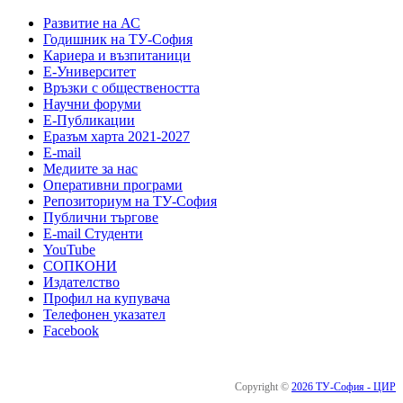
Развитие на АС
Годишник на ТУ-София
Кариера и възпитаници
Е-Университет
Връзки с обществеността
Научни форуми
Е-Публикации
Еразъм харта 2021-2027
E-mail
Медиите за нас
Оперативни програми
Репозиториум на ТУ-София
Публични търгове
Е-mail Студенти
YouTube
СОПКОНИ
Издателство
Профил на купувача
Телефонен указател
Facebook
Copyright ©
2026 ТУ-София - ЦИР