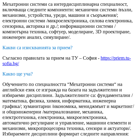
Мехатронни системи са интердисциплинарна специалност,
включваща следните компоненти: механични системи /възли,
механизми, устройства, уреди, машини и съоръжения/;
електронни системи /микроелектроника, силова електроника,
сензорика, акторика и др./; информационни системи /
компютърна техника, софтуер, моделиране, 3D проектиране,
инженерен анализ, симулиране/.
Какви са изискванията за прием?
Съгласно правилата за прием на ТУ – София -
https://priem.tu-
sofia.bg/
Какво ще уча?
Обучението по специалността “Мехатронни системи“ на
английски език се изгражда на базата на задължителни и
избираеми дисциплини. Задължителните са: фундаментални /
математика, физика, химия, информатика, инженерна
графика/; хуманитарни /икономика, мениджмънт и маркетинг/
и общоинженерни /материалознание, механика,
електротехника, електроника, микроелектроника,
автоматично регулиране и управление, машинни елементи и
механизми, микропроцесорна техника, сензори и актуатори/.
Избираемите дисциплини формират следните направления: