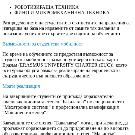
РОБОТИЗИРАЩА ТЕХНИКА
ФИНО И МИКРОМЕХАНИЧНА ТЕХНИКА
Разпределението на студентите в съответните направления се
извършва на база на изразените от самите тях желания и
показания успех през първите две години на обучението.
Възможности за студентска мобилност
По време на обучението се предоставя възможност за
студентска мобилност съгласно университетската харта
Еразъм (ERASMUS UNIVERSITY CHARTER (EUC)), която
осигурява общата рамка за реализиране на европейското
сътрудничество във висшето образование.
Моята реализация
На завършилите студенти се присъжда образователно-
квалификационната степен “Бакалавър” по специалността
“Мехатронни системи“ и професионална квалификация
“Машинен инженер“.
Завършилите със степен “Бакалавър” могат, при желание, да
продължат образованието си до придобиване на по-високата
образователно-квалификационната степен “Магистър”.