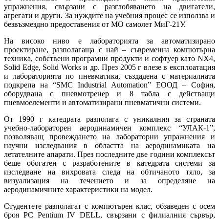
упражнения, свързани с разглобяването на двигатели,
агрегати и други. За нуждите на учебния процес се използва и
безвъзмездно предоставения от МО самолет МиГ-21У.
На високо ниво е лабораторията за автоматизирано
проектиране, разполагаща с най – съвременна компютърна
техника, собствени програмни продукти и софтуер като NX4,
Solid Edge, Solid Works и др. През 2005 г влезе в експлоатация
и лабораторията по пневматика, създадена с материалната
подкрепа на “SMC Industrial Automation” ЕООД – София,
оборудвана с пневмотренер и 8 табла с действащи
пневмоелементи и автоматизирани пневматични системи.
От 1990 г катедрата разполага с уникалния за страната
учебно-лабораторен аеродинамичен комплекс “УЛАК-1”,
позволяващ провеждането на лабораторни упражнения и
научни изследвания в областта на аеродинамиката на
летателните апарати. През последните две години комплексът
беше обогатен с разработените в катедрата системи за
изследване на вихровата следа на обтичаното тяло, за
визуализация на течението и за определяне на
аеродинамичните характеристики на модел.
Студентете разполагат с компютърен клас, обзаведен с осем
броя PC Pentium ІV DELL, свързани с филиалния сървър,