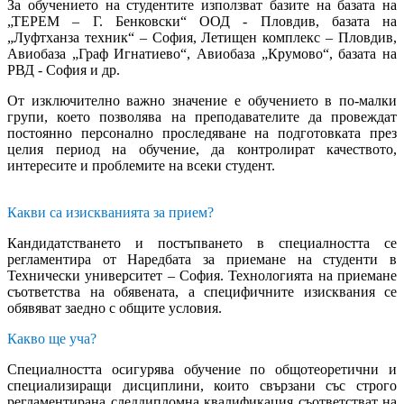
За обучението на студентите използват базите на базата на
„ТЕРЕМ – Г. Бенковски“ ООД - Пловдив, базата на
„Луфтханза техник“ – София, Летищен комплекс – Пловдив,
Авиобаза „Граф Игнатиево“, Авиобаза „Крумово“, базата на
РВД - София и др.
От изключително важно значение е обучението в по-малки
групи, което позволява на преподавателите да провеждат
постоянно персонално проследяване на подготовката през
целия период на обучение, да контролират качеството,
интересите и проблемите на всеки студент.
Какви са изискванията за прием?
Кандидатстването и постъпването в специалността се
регламентира от Наредбата за приемане на студенти в
Технически университет – София. Технологията на приемане
съответства на обявената, а специфичните изисквания се
обявяват заедно с общите условия.
Какво ще уча?
Специалността осигурява обучение по общотеоретични и
специализиращи дисциплини, които свързани със строго
регламентирана следдипломна квалификация съответстват на