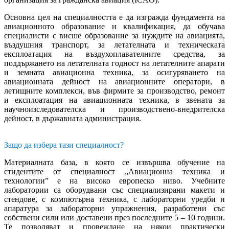
Основна цел на специалността е да изгражда фундамента на
авиационното образование и квалификация, да обучава
специалисти с висше образование за нуждите на авиацията,
въздушния транспорт, за летателната и техническата
експлоатация на въздухоплавателните средства, за
поддържането на летателната годност на летателните апарати
и земната авиационна техника, за осигуряването на
авиационната дейност на авиационните оператори, в
летищните комплекси, във фирмите за производство, ремонт
и експлоатация на авиационната техника, в звената за
научноизследователска и производствено-внедрителска
дейност, в държавната администрация.
Защо да избера тази специалност?
Материалната база, в която се извършва обучение на
стидентите от специалност „Авиационна техника и
технологии” е на високо европеско ниво. Учебните
лаборатории са оборудвани със специализирани макети и
стендове, с компютърна техника, с лабораторни уредби и
апаратура за лабораторни упражнения, разработени със
собствени сили или доставени през последните 5 – 10 години.
Те позволяват и провеждане на някои практически