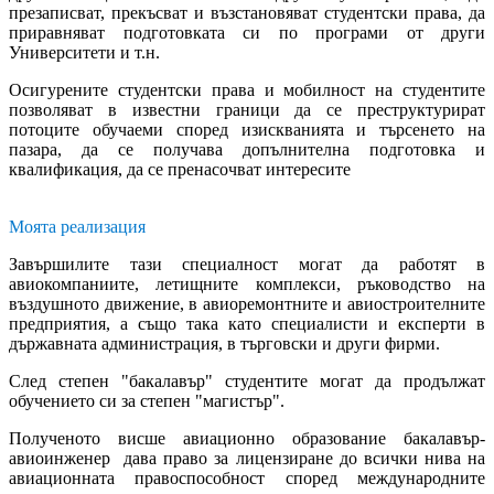
презаписват, прекъсват и възстановяват студентски права, да
приравняват подготовката си по програми от други
Университети и т.н.
Осигурените студентски права и мобилност на студентите
позволяват в известни граници да се преструктурират
потоците обучаеми според изискванията и търсенето на
пазара, да се получава допълнителна подготовка и
квалификация, да се пренасочват интересите
Моята реализация
Завършилите тази специалност могат да работят в
авиокомпаниите, летищните комплекси, ръководство на
въздушното движение, в авиоремонтните и авиостроителните
предприятия, а също така като специалисти и експерти в
държавната администрация, в търговски и други фирми.
След степен "бакалавър" студентите могат да продължат
обучението си за степен "магистър".
Полученото висше авиационно образование бакалавър-
авиоинженер дава право за лицензиране до всички нива на
авиационната правоспособност според международните