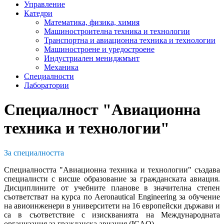
Управление
Катедри
Математика, физика, химия
Машиностроителна техника и технологии
Транспортна и авиационна техника и технологии
Машиностроене и уредостроене
Индустриален мениджмънт
Механика
Специалности
Лаборатории
Специалност "Авиационна
техника и технологии"
За специалността
Специалността "Авиационна техника и технологии" създава
специалисти с висше образование за гражданската авиация.
Дисциплините от учебните планове в значителна степен
съответстват на курса по Aeronautical Engineering за обучение
на авиоинженери в университети на 16 европейски държави и
са в съответствие с изискванията на Международната
организация за гражданска авиация (ICAO).