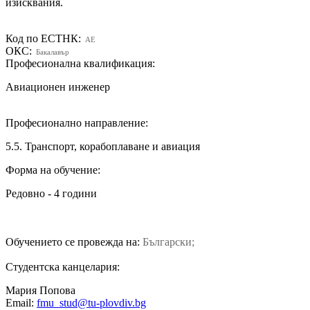
изисквания.
Код по ЕСТНК:
AE
ОКС:
Бакалавър
Професионална квалификация:
Авиационен инженер
Професионално направление:
5.5. Транспорт, корабоплаване и авиация
Форма на обучение:
Редовно - 4 години
Обучението се провежда на:
Български;
Студентска канцелария:
Мария Попова
Email:
fmu_stud@tu-plovdiv.bg