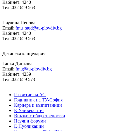
Кабинет: 4240
Тел.:032 659 563
Паулина Пенова
Email:
fmu_stud@tu-plovdiv.bg
Кабинет: 4240
Тел.:032 659 563
Деканска канцелария:
Ганка Динкова
Email:
fmu@tu-plovdiv.bg
Кабинет: 4239
Тел.:032 659 573
Развитие на АС
Годишник на ТУ-София
Кариера и възпитаници
Е-Университет
Връзки с обществеността
Научни форуми
Е-Публикации