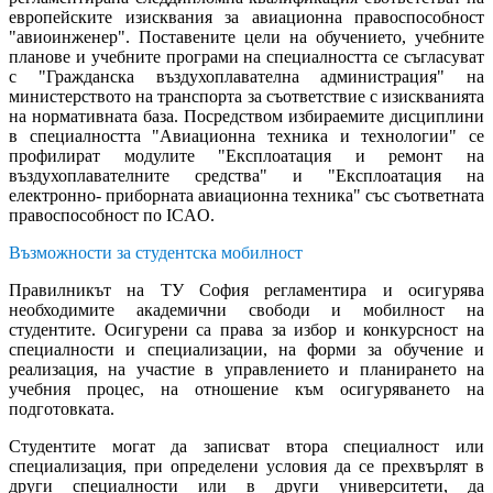
европейските изисквания за авиационна правоспособност
"авиоинженер". Поставените цели на обучението, учебните
планове и учебните програми на специалността се съгласуват
с "Гражданска въздухоплавателна администрация" на
министерството на транспорта за съответствие с изискванията
на нормативната база. Посредством избираемите дисциплини
в специалността "Авиационна техника и технологии" се
профилират модулите "Експлоатация и ремонт на
въздухоплавателните средства" и "Експлоатация на
електронно- приборната авиационна техника" със съответната
правоспособност по ICAO.
Възможности за студентска мобилност
Правилникът на ТУ София регламентира и осигурява
необходимите академични свободи и мобилност на
студентите. Осигурени са права за избор и конкурсност на
специалности и специализации, на форми за обучение и
реализация, на участие в управлението и планирането на
учебния процес, на отношение към осигуряването на
подготовката.
Студентите могат да записват втора специалност или
специализация, при определени условия да се прехвърлят в
други специалности или в други университети, да