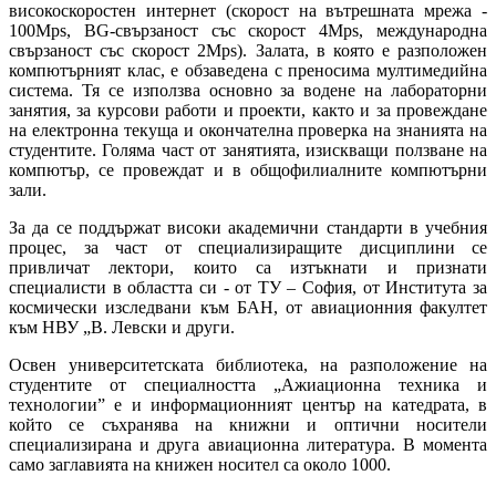
високоскоростен интернет (скорост на вътрешната мрежа -
100Mps, BG-свързаност със скорост 4Mps, международна
свързаност със скорост 2Mps). Залата, в която е разположен
компютърният клас, е обзаведена с преносима мултимедийна
система. Тя се използва основно за водене на лабораторни
занятия, за курсови работи и проекти, както и за провеждане
на електронна текуща и окончателна проверка на знанията на
студентите. Голяма част от занятията, изискващи ползване на
компютър, се провеждат и в общофилиалните компютърни
зали.
За да се поддържат високи академични стандарти в учебния
процес, за част от специализиращите дисциплини се
привличат лектори, които са изтъкнати и признати
специалисти в областта си - от ТУ – София, от Института за
космически изследвани към БАН, от авиационния факултет
към НВУ „В. Левски и други.
Освен университетската библиотека, на разположение на
студентите от специалността „Ажиационна техника и
технологии” е и информационният център на катедрата, в
който се съхранява на книжни и оптични носители
специализирана и друга авиационна литература. В момента
само заглавията на книжен носител са около 1000.