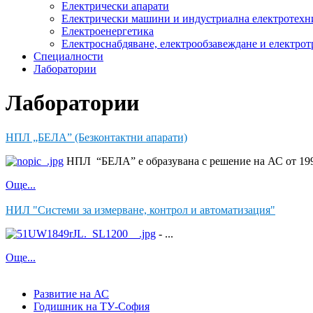
Електрически апарати
Електрически машини и индустриална електротехн
Електроенергетика
Електроснабдяване, електрообзавеждане и електрот
Специалности
Лаборатории
Лаборатории
НПЛ „БЕЛА” (Безконтактни апарати)
НПЛ “БЕЛА” е образувана с решение на АС от 1996
Още...
НИЛ "Системи за измерване, контрол и автоматизация"
- ...
Още...
Развитие на АС
Годишник на ТУ-София