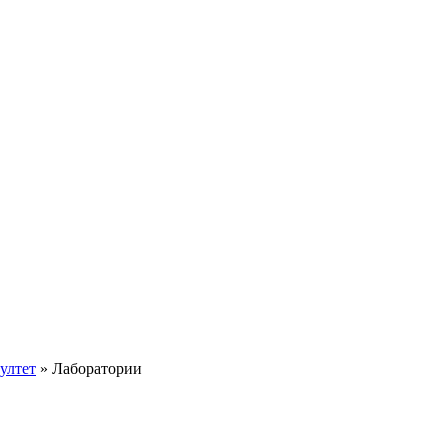
ултет
»
Лаборатории