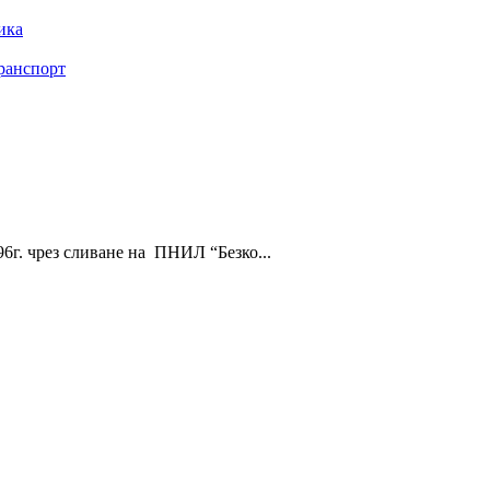
ика
ранспорт
г. чрез сливане на ПНИЛ “Безко...