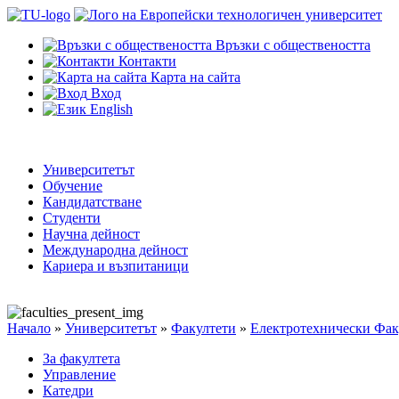
Връзки с обществеността
Контакти
Карта на сайта
Вход
English
Университетът
Обучение
Кандидатстване
Студенти
Научна дейност
Международна дейност
Кариера и възпитаници
Начало
»
Университетът
»
Факултети
»
Електротехнически Фак
За факултета
Управление
Катедри