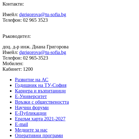
Контакти:
Имейл:
dgrigorova@tu-sofia.bg
Телефон: 02 965 3523
Ръководител:
доц. д-р инж. Диана Григорова
Имейл:
dgrigorova@tu-sofia.bg
Телефон: 02 965-3523
Мобилен:
Кабинет: 1200
Развитие на АС
Годишник на ТУ-София
Кариера и възпитаници
Е-Университет
Връзки с обществеността
Научни форуми
Е-Публикации
Еразъм харта 2021-2027
E-mail
Медиите за нас
Оперативни програми