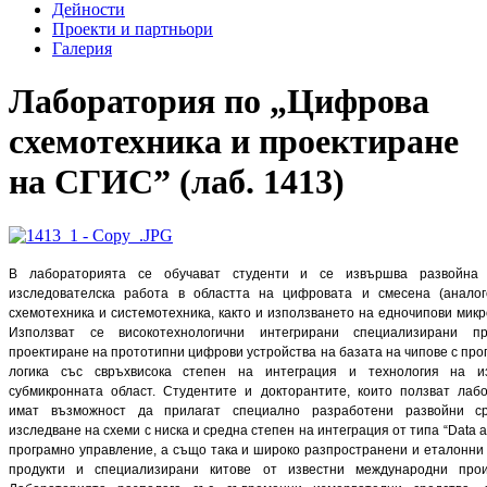
Дейности
Проекти и партньори
Галерия
Лаборатория по „Цифрова
схемотехника и проектиране
на СГИС” (лаб. 1413)
В лабораторията се обучават студенти и се извършва развойна 
изследователска работа в областта на цифровата и смесена (аналог
схемотехника и системотехника, както и използването на едночипови мик
Използват се високотехнологични интегрирани специализирани п
проектиране на прототипни цифрови устройства на базата на чипове с пр
логика със свръхвисока степен на интеграция и технология на и
субмикронната област. Студентите и докторантите, които ползват лабо
имат възможност да прилагат специално разработени развойни с
изследване на схеми с ниска и средна степен на интеграция от типа “Data ac
програмно управление, а също така и широко разпространени и еталонн
продукти и специализирани китове от известни международни прои