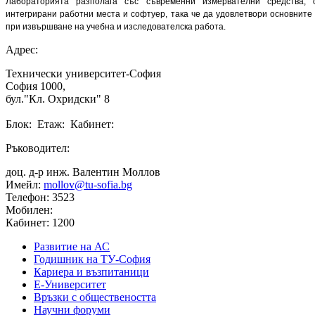
Лабораторията разполага със съвременни измервателни средства, 
интегрирани работни места и софтуер, така че да удовлетвори основните
при извършване на учебна и изследователска работа.
Адрес:
Технически университет-София
София 1000,
бул."Кл. Охридски" 8
Блок: Етаж: Кабинет:
Ръководител:
доц. д-р инж. Валентин Моллов
Имейл:
mollov@tu-sofia.bg
Телефон: 3523
Мобилен:
Кабинет: 1200
Развитие на АС
Годишник на ТУ-София
Кариера и възпитаници
Е-Университет
Връзки с обществеността
Научни форуми