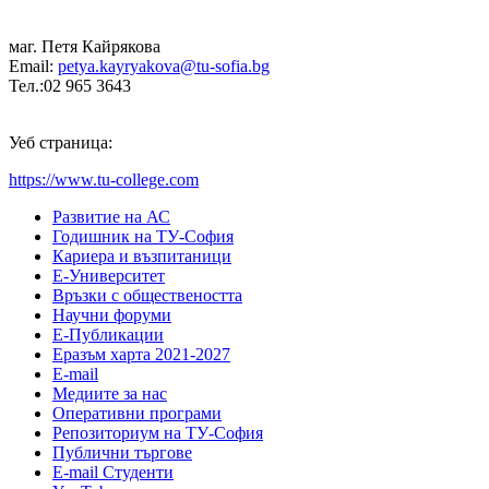
маг. Петя Кайрякова
Email:
petya.kayryakova@tu-sofia.bg
Тел.:02 965 3643
Уеб страница:
https://www.tu-college.com
Развитие на АС
Годишник на ТУ-София
Кариера и възпитаници
Е-Университет
Връзки с обществеността
Научни форуми
Е-Публикации
Еразъм харта 2021-2027
E-mail
Медиите за нас
Оперативни програми
Репозиториум на ТУ-София
Публични търгове
Е-mail Студенти