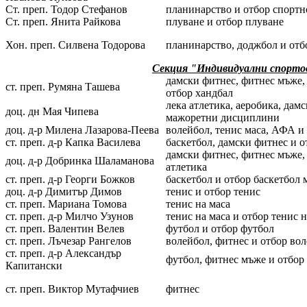
Ст. преп. Тодор Стефанов
планинарство и отбор спортн
Ст. преп. Янита Райкова
плуване и отбор плуване
Хон. преп. Силвена Тодорова
планинарство, доджбол и отб
Секция "Индивидуални спортов
дамски фитнес, фитнес мъже,
ст. преп. Румяна Ташева
отбор хандбал
лека атлетика, аеробика, дам
доц. дн Мая Чипева
мажоретни дисциплини
доц. д-р Милена Лазарова-Пеева
волейбол, тенис маса, АФА и
ст. преп. д-р Капка Василева
баскетбол, дамски фитнес и 
дамски фитнес, фитнес мъже, 
доц. д-р Добринка Шаламанова
атлетика
ст. преп. д-р Георги Божков
баскетбол и отбор баскетбол
доц. д-р Димитър Димов
тенис и отбор тенис
ст. преп. Мариана Томова
тенис на маса
ст. преп. д-р Милчо Узунов
тенис на маса и отбор тенис н
ст. преп. Валентин Велев
футбол и отбор футбол
ст. преп. Лъчезар Рангелов
волейбол, фитнес и отбор во
ст. преп. д-р Александър
футбол, фитнес мъже и отбор
Капитански
ст. преп. Виктор Мутафчиев
фитнес