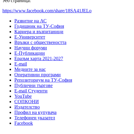
Уеб страница:
https://www.facebook.com/share/18SA41JELo
Развитие на АС
Годишник на ТУ-София
Кариера и възпитаници
Е-Университет
Връзки с обществеността
Научни форуми
Е-Публикации
Еразъм харта 2021-2027
E-mail
Медиите за нас
Оперативни програми
Репозиториум на ТУ-София
Публични търгове
Е-mail Студенти
YouTube
СОПКОНИ
Издателство
Профил на купувача
Телефонен указател
Facebook