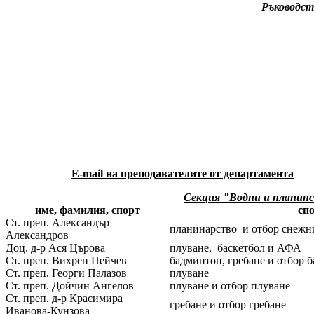
Ръководс
E-mail на преподавателите от департамента
Секция "Водни и планинс
име, фамилия, спорт
сп
Ст. преп. Александър
планинарство и отбор снежн
Александров
Доц. д-р Ася Църова
плуване, баскетбол и АФА
Ст. преп. Вихрен Пейчев
бадминтон, гребане и отбор 
Ст. преп. Георги Палазов
плуване
Ст. преп. Дойчин Ангелов
плуване и отбор плуване
Ст. преп. д-р Красимира
гребане и отбор гребане
Иванова-Кунзова